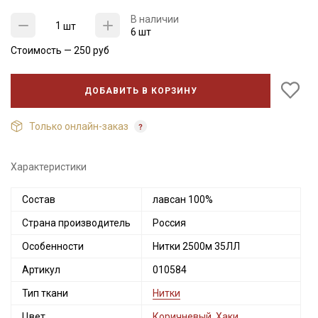
В наличии
шт
6 шт
Стоимость —
250
руб
ДОБАВИТЬ В КОРЗИНУ
Только онлайн-заказ
Характеристики
Состав
лавсан 100%
Секретная рассылка от Купава
Страна производитель
Россия
Мы публикуем здесь дополнительные
Особенности
Нитки 2500м 35ЛЛ
промокоды и скидки до 30% на узкие
Артикул
010584
категории тканей
Тип ткани
Нитки
Электронная почта
Цвет
Коричневый
,
Хаки