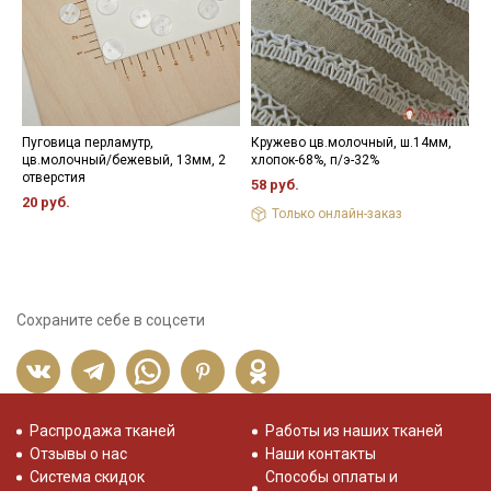
Пуговица перламутр,
Кружево цв.молочный, ш.14мм,
Л
цв.молочный/бежевый, 13мм, 2
хлопок-68%, п/э-32%
ш
отверстия
58 руб.
3
20 руб.
Только онлайн-заказ
Сохраните себе в соцсети
Распродажа тканей
Работы из наших тканей
Отзывы о нас
Наши контакты
Система скидок
Способы оплаты и