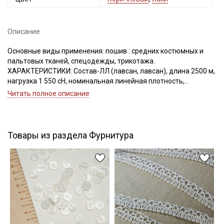
Описание
Подписаться
Основные виды применения: пошив : средних костюмных и
пальтовых тканей, спецодежды, трикотажа.
Ознакомлен(а) с
Политикой обработки персональных
ХАРАКТЕРИСТИКИ: Состав-ЛЛ (лавсан, лавсан), длина 2500 м,
данных
и даю
Согласие на обработку персональных
нагрузка 1 550 сН, номинальная линейная плотность,
данных
Текс(структура)- 34,5 (16.7Текс*2)
Читать полное описание
Удлинение- 16,0, Номер игл: 80-90.
Даю
Согласие на получение рекламных и
информационных рассылок
Товары из раздела Фурнитура