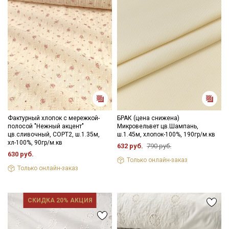
Фактурный хлопок с мережкой-
БРАК (цена снижена)
полосой "Нежный акцент"
Микровельвет цв.Шампань,
цв.сливочный, СОРТ2, ш.1.35м,
ш.1.45м, хлопок-100%, 190гр/м.кв
хл-100%, 90гр/м.кв
632 руб.
790 руб.
630 руб.
Только онлайн-заказ
Только онлайн-заказ
СКИДКА 20% АКЦИЯ