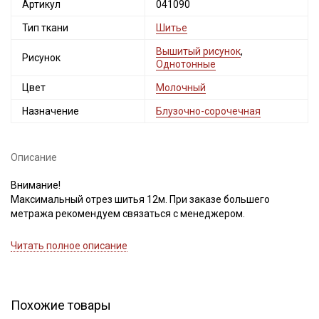
Артикул
041090
Тип ткани
Шитье
Вышитый рисунок
,
Рисунок
Однотонные
Цвет
Молочный
Назначение
Блузочно-сорочечная
Описание
Внимание!
Максимальный отрез шитья 12м. При заказе большего
метража рекомендуем связаться с менеджером.
Шитье – ажурная вышитая лента из ткани, основой для
Читать полное описание
которой чаще всего является легкий и мягкий хлопок,
имеющий полотняное переплетение, усадку до 5%.
Идеально подойдет для отделки женских сарафанов,
платьев, юбок, рукавов, деских изделий.
Похожие товары
В интереьере можно использовать для украшения скатертей,