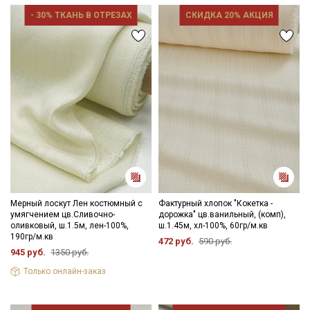
занавесок, подушек. Подойдет для оформления творческих
- 30% ТКАНЬ В ОТРЕЗАХ
СКИДКА 20% АКЦИЯ
работ в различных техниках.
Перед применением кружево следует замочить в воде при
30С – 40С для исключения дальнейшей усадки.
Цветопередача может отличаться от оригинального цвета в
зависимости от настроек вашего монитора.
Мерный лоскут Лен костюмный с
Фактурный хлопок "Кокетка -
умягчением цв.Сливочно-
дорожка" цв.ванильный, (комп),
оливковый, ш.1.5м, лен-100%,
ш.1.45м, хл-100%, 60гр/м.кв
190гр/м.кв
472 руб.
590 руб.
945 руб.
1350 руб.
Только онлайн-заказ