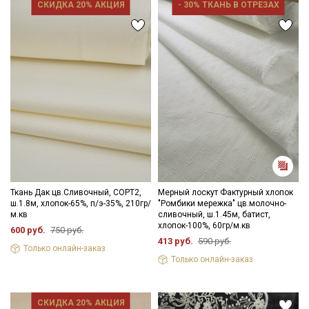
СКИДКА 20% АКЦИЯ
- 30% ТКАНЬ В ОТРЕЗАХ
Секретная рассылка от Купава
Мы публикуем здесь дополнительные
промокоды и скидки до 30% на узкие
категории тканей
Ткань Дак цв.Сливочный, СОРТ2,
Мерный лоскут Фактурный хлопок
ш.1.8м, хлопок-65%, п/э-35%, 210гр/
"Ромбики мережка" цв.молочно-
Электронная почта
м.кв
сливочный, ш.1.45м, батист,
хлопок-100%, 60гр/м.кв
600 руб.
750 руб.
413 руб.
590 руб.
Только онлайн-заказ
Только онлайн-заказ
Подписаться
СКИДКА 20% АКЦИЯ