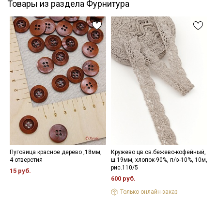
Товары из раздела Фурнитура
Пуговица красное дерево ,18мм,
Кружево цв.св.бежево-кофейный,
К
4 отверстия
ш.19мм, хлопок-90%, п/э-10%, 10м,
х
рис.110/5
15 руб.
8
600 руб.
Только онлайн-заказ