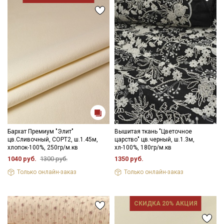
Ознакомлен(а) с
Политикой обработки персональных
данных
и даю
Согласие на обработку персональных
данных
Даю
Согласие на получение рекламных и
информационных рассылок
Бархат Премиум "Элит"
Вышитая ткань "Цветочное
цв.Сливочный, СОРТ2, ш.1.45м,
царство" цв.черный, ш.1.3м,
хлопок-100%, 250гр/м.кв
хл-100%, 180гр/м.кв
1040 руб.
1300 руб.
1350 руб.
Только онлайн-заказ
Только онлайн-заказ
СКИДКА 20% АКЦИЯ