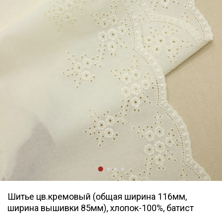
Шитье цв.кремовый (общая ширина 116мм,
ширина вышивки 85мм), хлопок-100%, батист