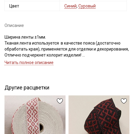
Цвет
Синий
,
Суровый
Секретная рассылка от Купава
Описание
Мы публикуем здесь дополнительные
Ширина ленты ±1мм.
Тканая лента используется в качестве пояса (достаточно
промокоды и скидки до 30% на узкие
обработать края), применяется для отделки и декорирования,
категории тканей
Отлично подчеркнет колорит изделия!
Цветопередача может отличаться от оригинального цвета
Читать полное описание
Электронная почта
ткани в зависимости от настроек вашего монитора и в
зависимости от партии тон ткани может отличаться.
Другие расцветки
Подписаться
Ознакомлен(а) с
Политикой обработки персональных
данных
и даю
Согласие на обработку персональных
данных
Даю
Согласие на получение рекламных и