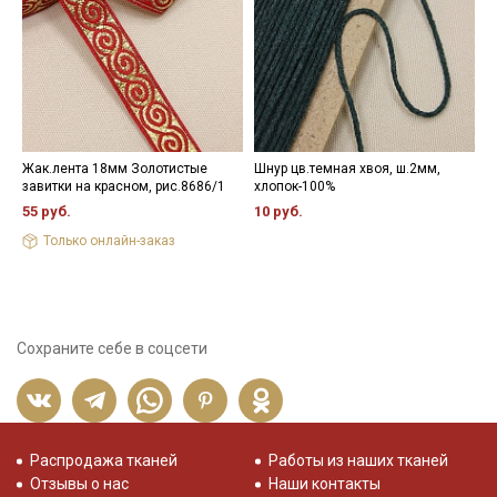
Жак.лента 18мм Золотистые
Шнур цв.темная хвоя, ш.2мм,
К
завитки на красном, рис.8686/1
хлопок-100%
х
р
55 руб.
10 руб.
4
Только онлайн-заказ
Сохраните себе в соцсети
Распродажа тканей
Работы из наших тканей
Отзывы о нас
Наши контакты