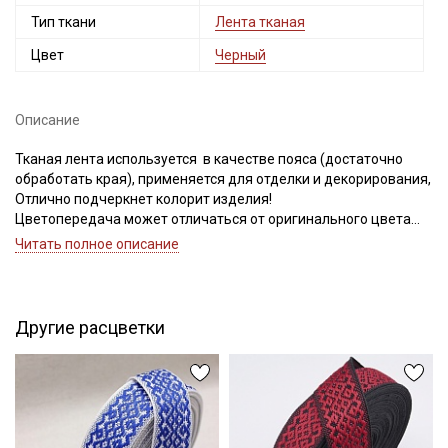
Тип ткани
Лента тканая
Цвет
Черный
Секретная рассылка от Купава
Описание
Мы публикуем здесь дополнительные
Тканая лента используется в качестве пояса (достаточно
промокоды и скидки до 30% на узкие
обработать края), применяется для отделки и декорирования,
категории тканей
Отлично подчеркнет колорит изделия!
Цветопередача может отличаться от оригинального цвета
ткани в зависимости от настроек вашего монитора и в
Электронная почта
Читать полное описание
зависимости от партии тон ткани может отличаться.
Другие расцветки
Подписаться
Ознакомлен(а) с
Политикой обработки персональных
данных
и даю
Согласие на обработку персональных
данных