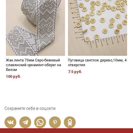
Жак.лента 70мм Серо-бежевый
Пуговица светлое дерево,10мм, 4
П
славянский орнамент-оберег на
отверстия
д
белом
7.5 руб.
1
100 руб.
Сохраните себе в соцсети