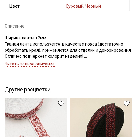
Цвет
Суровый
,
Черный
Описание
Ширина ленты ±2мм.
Тканая лента используется в качестве пояса (достаточно
обработать края), применяется для отделки и декорирования.
Отлично подчеркнет колорит изделия!
Цветопередача может отличаться от оригинального цвета в
Читать полное описание
зависимости от настроек вашего монитора и в зависимости от
партии тон ленты может отличаться.
Секретная рассылка от Купава
Другие расцветки
Мы публикуем здесь дополнительные
промокоды и скидки до 30% на узкие
категории тканей
Электронная почта