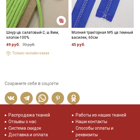
Шнур цв.салатовый-2, ш.8мм,
Молния тракторная №5 цв.темный
Т
хлопок-100%
василек, 60см
з
49 руб.
70 руб.
45 руб.
1
Только онлайн-заказ
Сохраните себе в соцсети
Распродажа тканей
Работы из наших тканей
Отзывы о нас
Наши контакты
Система скидок
Способы оплаты и
Доставка и оплата
реквизиты