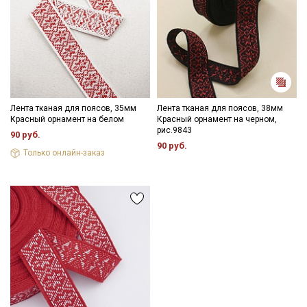
Подписаться
Ознакомлен(а) с
Политикой обработки персональных
данных
и даю
Согласие на обработку персональных
Лента тканая для поясов, 35мм
данных
Лента тканая для поясов, 38мм
Красный орнамент на белом
Красный орнамент на черном,
Даю
Согласие на получение рекламных и
рис.9843
90 руб.
информационных рассылок
90 руб.
Только онлайн-заказ