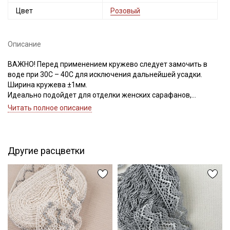
Цвет
Розовый
Описание
ВАЖНО! Перед применением кружево следует замочить в
воде при 30С – 40С для исключения дальнейшей усадки.
Ширина кружева ±1мм.
Идеально подойдет для отделки женских сарафанов,
платьев, юбок, рукавов.
Читать полное описание
В интерьере можно использовать для украшения скатертей,
занавесок, подушек, пледов. Подойдет для оформления
творческих работ в различных техниках,
Другие расцветки
Цветопередача может отличаться от оригинального цвета в
зависимости от настроек вашего монитора.