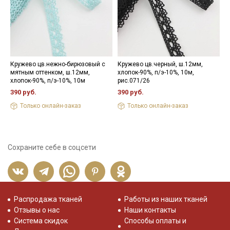
Кружево цв.нежно-бирюзовый с
Кружево цв.черный, ш.12мм,
Ш
мятным оттенком, ш.12мм,
хлопок-90%, п/э-10%, 10м,
ц
хлопок-90%, п/э-10%, 10м
рис.071/26
к
390 руб.
390 руб.
9
Только онлайн-заказ
Только онлайн-заказ
Сохраните себе в соцсети
Распродажа тканей
Работы из наших тканей
Отзывы о нас
Наши контакты
Система скидок
Способы оплаты и