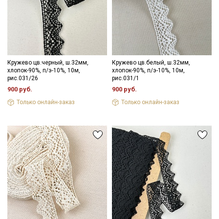
Секретная рассылка от Купава
Мы публикуем здесь дополнительные
Кружево цв.черный, ш.32мм,
Кружево цв.белый, ш.32мм,
промокоды и скидки до 30% на узкие
хлопок-90%, п/э-10%, 10м,
хлопок-90%, п/э-10%, 10м,
категории тканей
рис.031/26
рис.031/1
900 руб.
900 руб.
Электронная почта
Только онлайн-заказ
Только онлайн-заказ
Подписаться
Ознакомлен(а) с
Политикой обработки персональных
данных
и даю
Согласие на обработку персональных
данных
Даю
Согласие на получение рекламных и
информационных рассылок