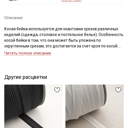
Секретная рассылка от Купава
Описание
Мы публикуем здесь дополнительные
Косая бейка используется для окантовки срезов различных
изделий (одежда, столовое и постельное белье). Особенность
промокоды и скидки до 30% на узкие
косой бейки в том, что она может быть уложена по
категории тканей
скругленным срезам, это достигается за счет кроя по косой.
Косая бейка может использоваться для контрастной отделки
Читать полное описание
Электронная почта
всего изделия!
Цветопередача (тон) может отличаться от оригинального
цвета ткани в зависимости от настроек вашего монитора и в
зависимости от партии.
Другие расцветки
Подписаться
Ознакомлен(а) с
Политикой обработки персональных
данных
и даю
Согласие на обработку персональных
данных
Даю
Согласие на получение рекламных и
информационных рассылок