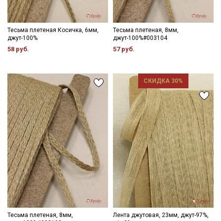
категории тканей
Электронная почта
Тесьма плетеная Косичка, 6мм,
Тесьма плетеная, 8мм,
джут-100%
джут-100%#003104
58 руб.
57 руб.
Подписаться
СКИДКА 30%
Ознакомлен(а) с
Политикой обработки персональных
данных
и даю
Согласие на обработку персональных
данных
Даю
Согласие на получение рекламных и
информационных рассылок
Тесьма плетеная, 8мм,
Лента джутовая, 23мм, джут-97%,