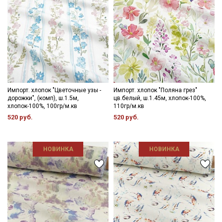
Импорт. хлопок "Цветочные узы -
Импорт. хлопок "Поляна грез"
дорожки", (комп), ш.1.5м,
цв.белый, ш.1.45м, хлопок-100%,
хлопок-100%, 100гр/м.кв
110гр/м.кв
520 руб.
520 руб.
НОВИНКА
НОВИНКА