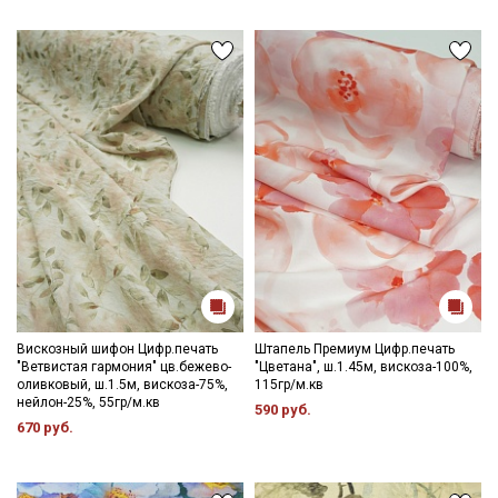
Секретная рассылка от Купава
Мы публикуем здесь дополнительные
промокоды и скидки до 30% на узкие
категории тканей
Вискозный шифон Цифр.печать
Штапель Премиум Цифр.печать
"Ветвистая гармония" цв.бежево-
"Цветана", ш.1.45м, вискоза-100%,
оливковый, ш.1.5м, вискоза-75%,
115гр/м.кв
Электронная почта
нейлон-25%, 55гр/м.кв
590 руб.
670 руб.