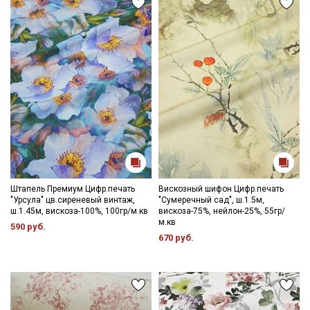
Подписаться
Ознакомлен(а) с
Политикой обработки персональных
данных
и даю
Согласие на обработку персональных
данных
Даю
Согласие на получение рекламных и
информационных рассылок
Штапель Премиум Цифр.печать
Вискозный шифон Цифр.печать
"Урсула" цв.сиреневый винтаж,
"Сумеречный сад", ш.1.5м,
ш.1.45м, вискоза-100%, 100гр/м.кв
вискоза-75%, нейлон-25%, 55гр/
м.кв
590 руб.
670 руб.