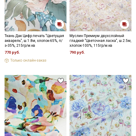
Ткань Дак Цифр.печать "Цветущая
Муслин Премиум двухслойный
акварель", ш.1.8м, хлопок-65%, п/
гладкий "Цветочная ласка", ш.2.5м,
э-35%, 215гр/м.кв
хлопок-100%, 115гр/м.кв
770 руб.
790 руб.
Только онлайн-заказ