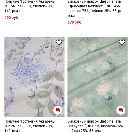
Полулен "Гортензия Акварель",
Вискозный шифон Цифр.печать
ш.1.5м, лен-30%, хлопок-70%,
"Природная нежность", ш.1.45м,
140гр/м.кв
вискоза-75%, нейлон-25%, 55гр/
м.кв
490 руб.
670 руб.
Полулен "Гортензия Акварель",
Вискозный шифон Цифр.печать
ш.2.2м, лен-30%, хлопок-70%,
"Флаурэль", ш.1.5м, вискоза-75%,
140гр/м.кв
нейлон-25%, 55гр/м.кв