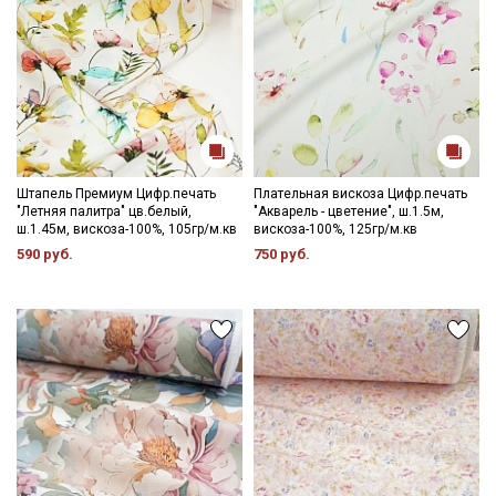
Штапель Премиум Цифр.печать
Плательная вискоза Цифр.печать
"Летняя палитра" цв.белый,
"Акварель - цветение", ш.1.5м,
ш.1.45м, вискоза-100%, 105гр/м.кв
вискоза-100%, 125гр/м.кв
590 руб.
750 руб.