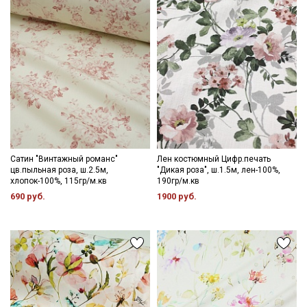
Сатин "Винтажный романс"
Лен костюмный Цифр.печать
цв.пыльная роза, ш.2.5м,
"Дикая роза", ш.1.5м, лен-100%,
хлопок-100%, 115гр/м.кв
190гр/м.кв
690 руб.
1900 руб.