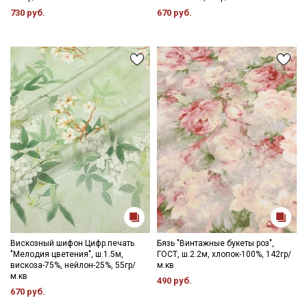
730 руб.
670 руб.
Вискозный шифон Цифр.печать
Бязь "Винтажные букеты роз",
"Мелодия цветения", ш.1.5м,
ГОСТ, ш.2.2м, хлопок-100%, 142гр/
вискоза-75%, нейлон-25%, 55гр/
м.кв
м.кв
490 руб.
670 руб.