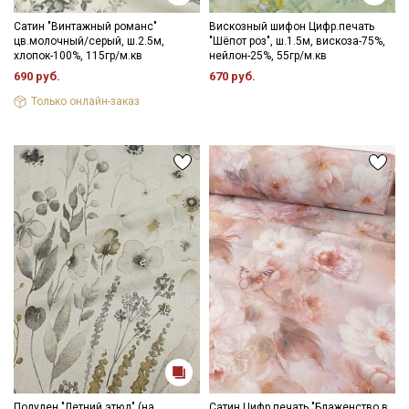
Сатин "Винтажный романс"
Вискозный шифон Цифр.печать
цв.молочный/серый, ш.2.5м,
"Шёпот роз", ш.1.5м, вискоза-75%,
хлопок-100%, 115гр/м.кв
нейлон-25%, 55гр/м.кв
690 руб.
670 руб.
Только онлайн-заказ
Полулен "Летний этюд" (на
Сатин Цифр.печать "Блаженство в