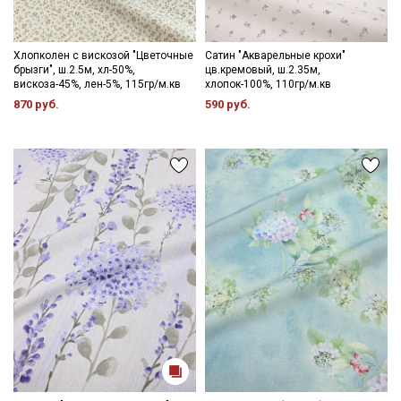
Хлопколен с вискозой "Цветочные
Сатин "Акварельные крохи"
брызги", ш.2.5м, хл-50%,
цв.кремовый, ш.2.35м,
вискоза-45%, лен-5%, 115гр/м.кв
хлопок-100%, 110гр/м.кв
870 руб.
590 руб.