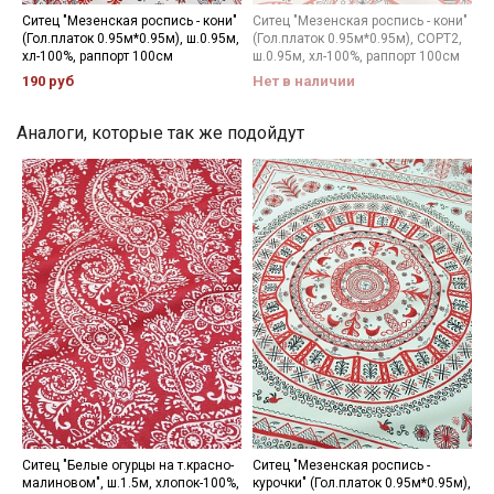
промокоды и скидки до 30% на узкие
Ситец "Мезенская роспись - кони"
Ситец "Мезенская роспись - кони"
(Гол.платок 0.95м*0.95м), ш.0.95м,
(Гол.платок 0.95м*0.95м), СОРТ2,
категории тканей
хл-100%, раппорт 100см
ш.0.95м, хл-100%, раппорт 100см
190 руб
Нет в наличии
Электронная почта
Аналоги, которые так же подойдут
Подписаться
Ознакомлен(а) с
Политикой обработки персональных
данных
и даю
Согласие на обработку персональных
данных
Даю
Согласие на получение рекламных и
информационных рассылок
Ситец "Белые огурцы на т.красно-
Ситец "Мезенская роспись -
малиновом", ш.1.5м, хлопок-100%,
курочки" (Гол.платок 0.95м*0.95м),