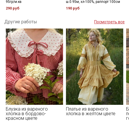
95гр/м.кв
ш.0.95м, хл-100%, раппорт 100см
290 руб
190 руб
Другие работы
Посмотреть все
Блузка из вареного
Платье из вареного
Б
хлопка в бордово-
хлопка в желтом цвете
п
красном цвете
г