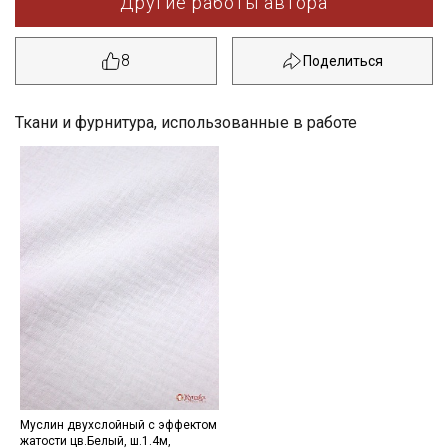
Другие работы автора
8
Ткани и фурнитура, использованные в работе
Секретная рассылка от Купава
Мы публикуем здесь дополнительные
Муслин двухслойный с эффектом
жатости цв.Белый, ш.1.4м,