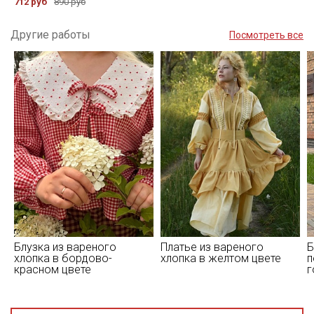
712 руб
890 руб
Другие работы
Посмотреть все
Блузка из вареного
Платье из вареного
Б
хлопка в бордово-
хлопка в желтом цвете
п
красном цвете
г