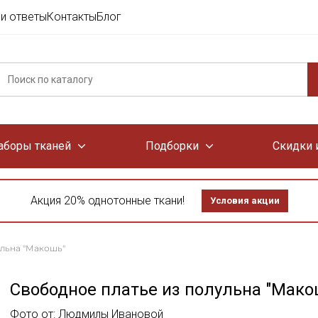
и ответы
Контакты
Блог
аборы тканей
Подборки
Скидки 
Акция 20% однотонные ткани!
Условия акции
ульна "Макошь"
Свободное платье из полульна "Мако
Фото от: Людмилы Ивановой