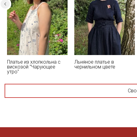
Платье из хлопкольна с
Льняное платье в
вискозой "Чарующее
чернильном цвете
утро"
Сво