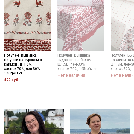
Мы публикуем здесь дополнительные
промокоды и скидки до 30% на узкие
категории тканей
Электронная почта
Полулен "Вышивка
Полулен "Вышивка
Полулен "Вы
петушки на суровом с
сударыня на белом",
павлины на 
каймой", ш.1.5м,
ш.1.5м, лен-30%,
ш.1.5м, лен-3
хлопок-70%, лен-30%,
хлопок-70%, 145гр/м.кв
хлопок-70%, 
Подписаться
140гр/м.кв
Нет в наличии
Нет в нали
490 руб
Ознакомлен(а) с
Политикой обработки персональных
данных
и даю
Согласие на обработку персональных
данных
Даю
Согласие на получение рекламных и
информационных рассылок