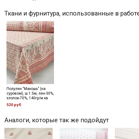
Ткани и фурнитура, использованные в работ
Полулен "Макошь" (на
суровом), ш.1.5м, лен-30%,
хлопок-70%, 140гр/м.кв
520 руб
Аналоги, которые так же подойдут
Секретная рассылка от
Купава