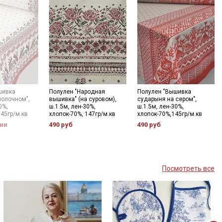
шивка
Полулен "Народная
Полулен "Вышивка
молочном",
вышивка" (на суровом),
сударыня на сером",
0%,
ш.1.5м, лен-30%,
ш.1.5м, лен-30%,
145гр/м.кв
хлопок-70%, 147гр/м.кв
хлопок-70%,145гр/м.кв
чии
490 руб
490 руб
Посмотреть все