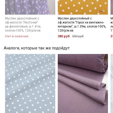
Мы публикуем здесь дополнительные
промокоды и скидки до 30% на узкие
Муслин двухслойный с
Муслин двухслойный с
М
категории тканей
эф.жатости "Листочки"
эф.жатости "Горох на винтажно-
ж
цв.фиолетовый, ш.1.41м,
янтарном", ш.1.39м, хлопок-100%,
л
хлопок-100%, 120гр/м.кв
120гр/м.кв
1
Электронная почта
Нет в наличии
385 руб
550 руб
3
Аналоги, которые так же подойдут
Подписаться
Ознакомлен(а) с
Политикой обработки персональных
данных
и даю
Согласие на обработку персональных
данных
Даю
Согласие на получение рекламных и
информационных рассылок