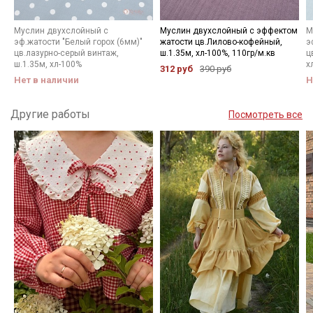
Муслин двухслойный с
Муслин двухслойный с эффектом
М
эф.жатости "Белый горох (6мм)"
жатости цв.Лилово-кофейный,
э
цв.лазурно-серый винтаж,
ш.1.35м, хл-100%, 110гр/м.кв
ц
ш.1.35м, хл-100%
х
312 руб
390 руб
Нет в наличии
Н
Другие работы
Посмотреть все