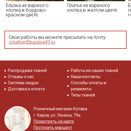
Блузка из вареного
Платье из вареного
Б
хлопка в бордово-
хлопка в желтом цвете
п
красном цвете
г
Свои работы вы можете присылать на почту
creative@kupava43.ru
Распродажа тканей
Работы из наших тканей
Отзывы о нас
Наши контакты
Система скидок
Способы оплаты и
Доставка и оплата
реквизиты
Типы тканей
Розничный магазин Купава
г. Киров, ул. Ленина, 79а
Посмотреть на карте
Построить маршрут