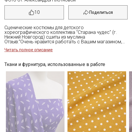
10
Сценические костюмы для детского
хореографического коллектива "Старана чудес" (г.
Нижний Новгород) сшиты из муслина
Отзыв:"Очень нравится работать с Вашим магазином,
огромный ассортимент, качественные материалы
Читать полное описание
грамотные специалисты, быстрая доставка❤❤❤"
Ткани и фурнитура, использованные в работе
Секретная рассылка от Купава