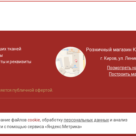
ших тканей
Розничный магазин К
ты
г. Киров, ул. Лени
ты и реквизиты
Посмотреть на
Построить м
яется публичной офертой.
ование файлов
cookie
, обработку
персональных данных
и анализ
ти с помощью сервиса «Яндекс.Метрика»