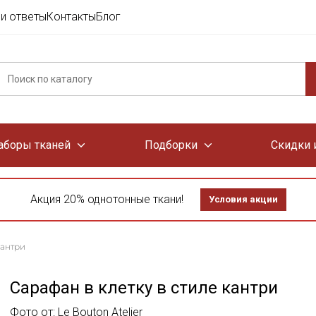
и ответы
Контакты
Блог
аборы тканей
Подборки
Скидки 
Акция 20% однотонные ткани!
Условия акции
кантри
Сарафан в клетку в стиле кантри
Фото от: Le Bouton Atelier