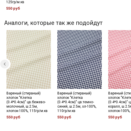
125гр/м.кв
Секретная рассылка от
550 руб
Купава
Аналоги, которые так же подойдут
Мы публикуем здесь дополнительные
промокоды и скидки до 30% на узкие
категории тканей
Электронная почта
Подписаться
Вареный (стираный)
Вареный (стираный)
Вареный (сти
хлопок "Клетка
хлопок "Клетка
хлопок "Клет
(0.4*0.4см)" цв.бежево-
(0.4*0.4см)" цв.темно-
(0.4*0.4см)" 
Ознакомлен(а) с
Политикой обработки персональных
молочный, ш.2.5м,
синий, ш.2.5м, хл-100%,
коралл, ш.2.5
данных
и даю
Согласие на обработку персональных
хлопок-100%, 115гр/м.кв
110гр/м.кв
хлопок-100%,
данных
550 руб
550 руб
550 руб
Даю
Согласие на получение рекламных и
информационных рассылок