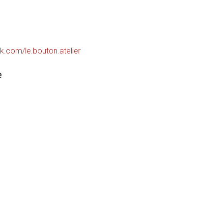
vk.com/le.bouton.atelier
е