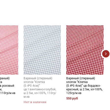
раный)
Вареный (стираный)
Вареный (стираный)
ка
хлопок "Клетка
хлопок "Клетка
цв.розовый
(0.4*0.4см)"
(0.4*0.4см)" цв.бордово-
м,
цв.т.винтажно-голубой,
красный, ш.2.5м, хл-100%,
 110гр/м.кв
ш.2.5м, хл-100%, 110гр/
125гр/м.кв
м.кв
550 руб
Нет в наличии