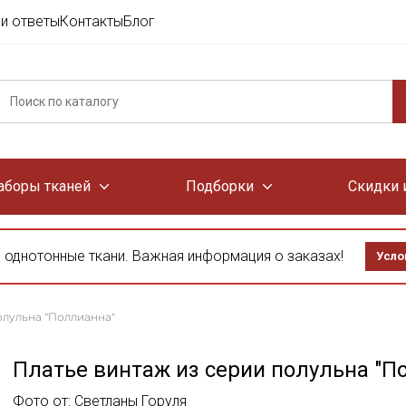
и ответы
Контакты
Блог
аборы тканей
Подборки
Скидки 
 однотонные ткани. Важная информация о заказах!
Усло
олульна "Поллианна"
Платье винтаж из серии полульна "П
Фото от: Светланы Горуля