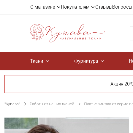
О магазине
Покупателям
Отзывы
Вопросы 
Ткани
Фурнитура
Н
Акция 20%
"Купава"
Работы из наших тканей
Платье винтаж из серии п