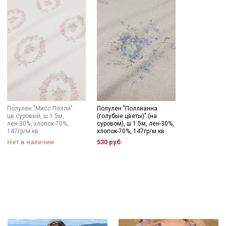
Купава
Мы публикуем здесь дополнительные
промокоды и скидки до 30% на узкие
категории тканей
Электронная почта
Полулен "Мисс Полли"
Полулен "Поллианна
цв.суровый, ш.1.5м,
(голубые цветы)" (на
лен-30%, хлопок-70%,
суровом), ш.1.5м, лен-30%,
147гр/м.кв
хлопок-70%, 147гр/м.кв
Подписаться
Нет в наличии
530 руб
Ознакомлен(а) с
Политикой обработки персональных
данных
и даю
Согласие на обработку персональных
данных
Даю
Согласие на получение рекламных и
информационных рассылок