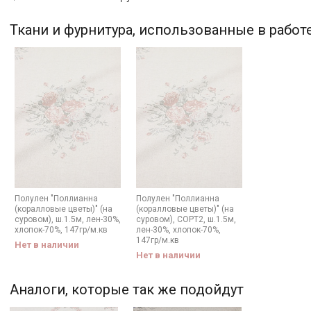
Ткани и фурнитура, использованные в работ
Полулен "Поллианна
Полулен "Поллианна
(коралловые цветы)" (на
(коралловые цветы)" (на
суровом), ш.1.5м, лен-30%,
суровом), СОРТ2, ш.1.5м,
хлопок-70%, 147гр/м.кв
лен-30%, хлопок-70%,
147гр/м.кв
Нет в наличии
Нет в наличии
Аналоги, которые так же подойдут
Секретная рассылка от