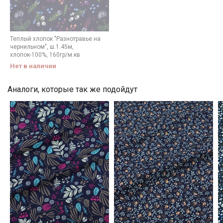
Мы публикуем здесь дополнительные
промокоды и скидки до 30% на узкие
категории тканей
Теплый хлопок "Разнотравье на
чернильном", ш.1.45м,
хлопок-100%, 160гр/м.кв
Электронная почта
Нет в наличии
Аналоги, которые так же подойдут
Подписаться
Ознакомлен(а) с
Политикой обработки персональных
данных
и даю
Согласие на обработку персональных
данных
Даю
Согласие на получение рекламных и
информационных рассылок