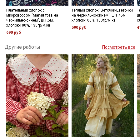
Плательный хлопок с
Теплый хлопок "Веточки-цветочки
Т
микроворсом "Магия трав на
на чернильно-синем", ш.1.45м,
ц
чернильно-синем", ш.1.5м,
хлопок-100%, 150гр/м.кв
х
хлопок-100%, 135гр/м.кв
590 руб
4
690 руб
Другие работы
Посмотреть все