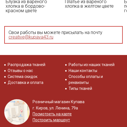
Блузка из вареного
Платье из вареного
Б
хлопка в бордово-
хлопка в желтом цвете
п
красном цвете
г
Свои работы вы можете присылать на почту
creative@kupava43.ru
Распродажа тканей
Работы из наших тканей
Отзывы о нас
Наши контакты
Система скидок
Способы оплаты и
Доставка и оплата
реквизиты
Типы тканей
Розничный магазин Купава
г. Киров, ул. Ленина, 79а
Посмотреть на карте
Построить маршрут