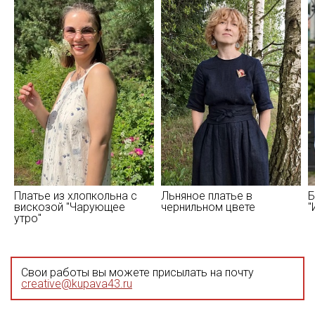
Платье из хлопкольна с
Льняное платье в
Б
вискозой "Чарующее
чернильном цвете
"
утро"
Свои работы вы можете присылать на почту
creative@kupava43.ru