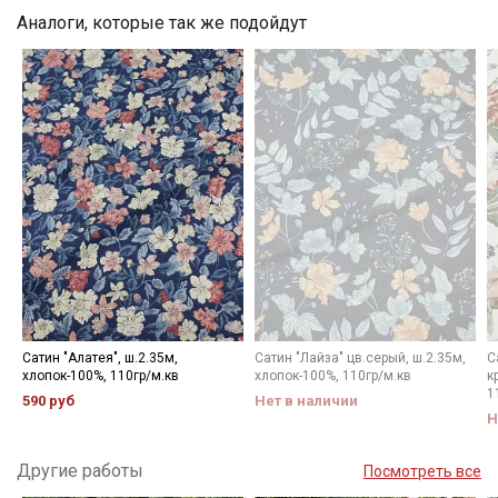
Аналоги, которые так же подойдут
Электронная почта
Подписаться
Ознакомлен(а) с
Политикой обработки персональных
данных
и даю
Согласие на обработку персональных
данных
Даю
Согласие на получение рекламных и
информационных рассылок
Сатин "Алатея", ш.2.35м,
Сатин "Лайза" цв.серый, ш.2.35м,
С
хлопок-100%, 110гр/м.кв
хлопок-100%, 110гр/м.кв
к
1
590 руб
Нет в наличии
Н
Другие работы
Посмотреть все