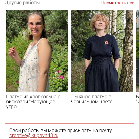
Другие работы
Посмотреть все
Платье из хлопкольна с
Льняное платье в
Б
вискозой "Чарующее
чернильном цвете
"
утро"
Свои работы вы можете присылать на почту
creative@kupava43.ru