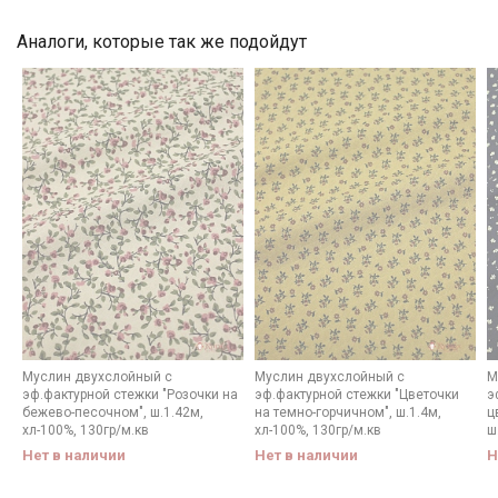
категории тканей
Аналоги, которые так же подойдут
Электронная почта
Подписаться
Ознакомлен(а) с
Политикой обработки персональных
данных
и даю
Согласие на обработку персональных
данных
Даю
Согласие на получение рекламных и
информационных рассылок
Муслин двухслойный с
Муслин двухслойный с
М
эф.фактурной стежки "Розочки на
эф.фактурной стежки "Цветочки
э
бежево-песочном", ш.1.42м,
на темно-горчичном", ш.1.4м,
ц
хл-100%, 130гр/м.кв
хл-100%, 130гр/м.кв
ш
Нет в наличии
Нет в наличии
Н