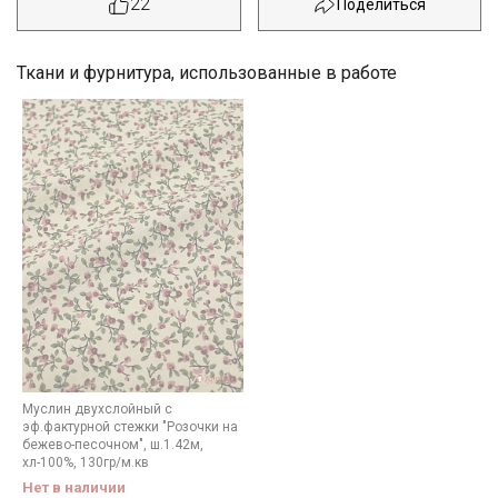
22
Ткани и фурнитура, использованные в работе
Секретная рассылка от Купава
Муслин двухслойный с
эф.фактурной стежки "Розочки на
бежево-песочном", ш.1.42м,
Мы публикуем здесь дополнительные
хл-100%, 130гр/м.кв
промокоды и скидки до 30% на узкие
Нет в наличии