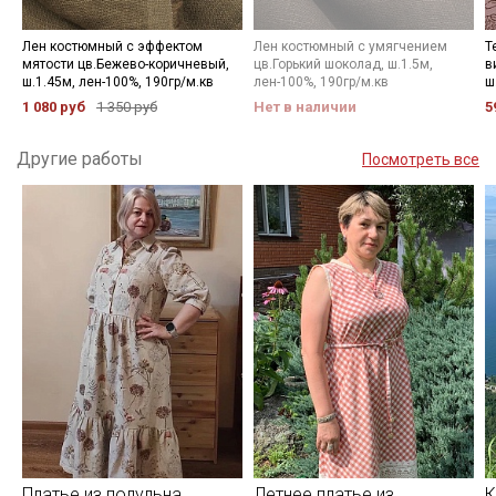
Лен костюмный с эффектом
Лен костюмный с умягчением
Т
мятости цв.Бежево-коричневый,
цв.Горький шоколад, ш.1.5м,
в
ш.1.45м, лен-100%, 190гр/м.кв
лен-100%, 190гр/м.кв
ш
1 080 руб
1 350 руб
Нет в наличии
5
Другие работы
Посмотреть все
Платье из полульна
Летнее платье из
К