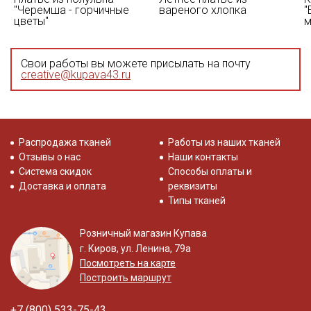
"Черемша - горчичные
вареного хлопка
"
цветы"
м
Свои работы вы можете присылать на почту
creative@kupava43.ru
Распродажа тканей
Работы из наших тканей
Отзывы о нас
Наши контакты
Система скидок
Способы оплаты и
Доставка и оплата
реквизиты
Типы тканей
Розничный магазин Купава
г. Киров, ул. Ленина, 79а
Посмотреть на карте
Построить маршрут
+7 (800) 533-75-43