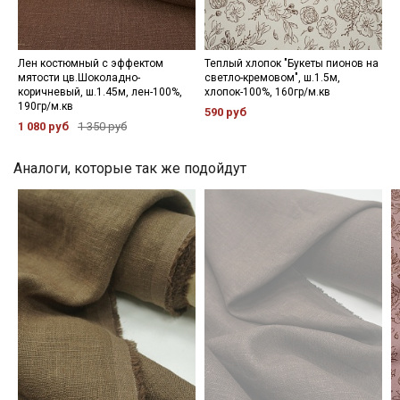
Мы публикуем здесь дополнительные
промокоды и скидки до 30% на узкие
категории тканей
Лен костюмный с эффектом
Теплый хлопок "Букеты пионов на
мятости цв.Шоколадно-
светло-кремовом", ш.1.5м,
коричневый, ш.1.45м, лен-100%,
хлопок-100%, 160гр/м.кв
Электронная почта
190гр/м.кв
590 руб
1 080 руб
1 350 руб
Аналоги, которые так же подойдут
Подписаться
Ознакомлен(а) с
Политикой обработки персональных
данных
и даю
Согласие на обработку персональных
данных
Даю
Согласие на получение рекламных и
информационных рассылок