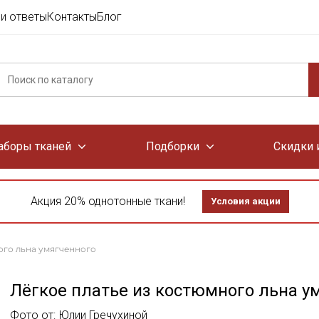
и ответы
Контакты
Блог
аборы тканей
Подборки
Скидки 
Акция 20% однотонные ткани!
Условия акции
ого льна умягченного
Лёгкое платье из костюмного льна у
Фото от: Юлии Гречухиной