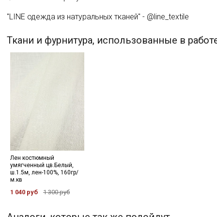
"LINE одежда из натуральных тканей" - @line_textile
Ткани и фурнитура, использованные в работ
Лен костюмный
умягченный цв.Белый,
ш.1.5м, лен-100%, 160гр/
м.кв
1 040 руб
1 300 руб
Секретная рассылка от
Аналоги, которые так же подойдут