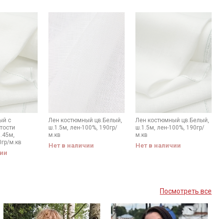
ый с
Лен костюмный цв.Белый,
Лен костюмный цв.Белый,
тости
ш.1.5м, лен-100%, 190гр/
ш.1.5м, лен-100%, 190гр/
.45м,
м.кв
м.кв
0гр/м.кв
Нет в наличии
Нет в наличии
чии
Посмотреть все