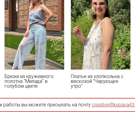
Брюки из кружевного
Платье из хлопкольна с
полотна "Милада" в
вискозой "Чарующее
голубом цвете
утро"
и работы вы можете присылать на почту
creative@kupava43.