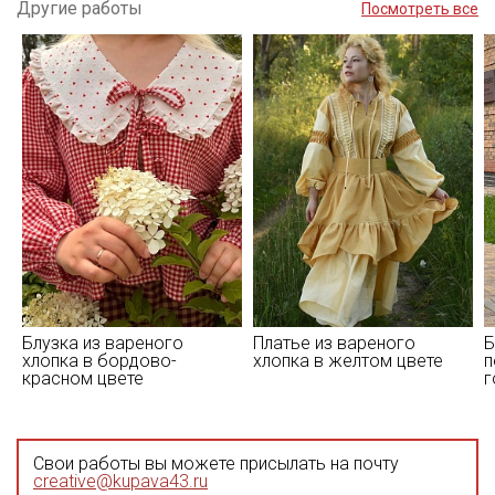
Другие работы
Посмотреть все
Блузка из вареного
Платье из вареного
Б
хлопка в бордово-
хлопка в желтом цвете
п
красном цвете
г
Свои работы вы можете присылать на почту
creative@kupava43.ru