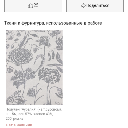
25
Ткани и фурнитура, использованные в работе
Секретная рассылка от Купава
Полулен "Аурелия" (на т.суровом),
ш.1.5м, лен-57%, хлопок-43%,
Мы публикуем здесь дополнительные
200гр/м.кв
промокоды и скидки до 30% на узкие
Нет в наличии