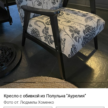
Кресло с обивкой из Полульна "Аурелия"
Фото от: Людмилы Хоменко