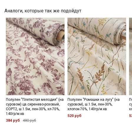
категории тканей
Аналоги, которые так же подойдут
Электронная почта
Подписаться
Ознакомлен(а) с
Политикой обработки персональных
данных
и даю
Согласие на обработку персональных
данных
Даю
Согласие на получение рекламных и
информационных рассылок
Полулен "Плетистая мелодия" (на
Полулен "Ромашки на лугу" (на
П
суровом) цв.сиренево-розовый,
суровом), ш.1.5м, лен-30%,
с
СОРТ2, ш.1.5м, лен-30%, хл-70%,
хлопок-70%, 140гр/м.кв
х
140гр/м.кв
520 руб
5
384 руб
480 руб