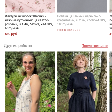
Фактурный хлопок "Шарики -
Поплин цв.Темный чернильно-
Ф
нежные бутончики" цв.светло-
графитовый, ш.2.2м, хлопок-100%,
п
розовый, ш.1.4м, батист, хл-100%,
105гр/м.кв
к
60гр/м.кв
х
Нет в наличии
590 руб
4
Другие работы
Посмотреть все