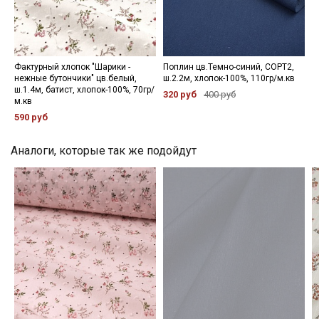
Секретная рассылка от Купава
Мы публикуем здесь дополнительные
промокоды и скидки до 30% на узкие
категории тканей
Фактурный хлопок "Шарики -
Поплин цв.Темно-синий, СОРТ2,
нежные бутончики" цв.белый,
ш.2.2м, хлопок-100%, 110гр/м.кв
ш.1.4м, батист, хлопок-100%, 70гр/
320 руб
400 руб
Электронная почта
м.кв
590 руб
Аналоги, которые так же подойдут
Подписаться
Ознакомлен(а) с
Политикой обработки персональных
данных
и даю
Согласие на обработку персональных
данных
Даю
Согласие на получение рекламных и
информационных рассылок