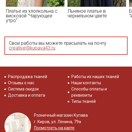
Платье из хлопкольна с
Льняное платье в
Б
вискозой "Чарующее
чернильном цвете
"
утро"
Свои работы вы можете присылать на почту
creative@kupava43.ru
Распродажа тканей
Работы из наших тканей
Отзывы о нас
Наши контакты
Система скидок
Способы оплаты и
Доставка и оплата
реквизиты
Типы тканей
Розничный магазин Купава
г. Киров, ул. Ленина, 79а
Посмотреть на карте