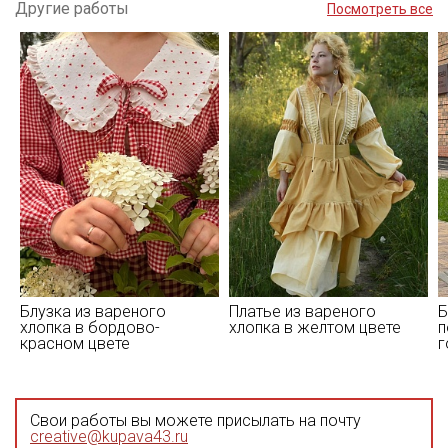
Другие работы
Посмотреть все
Блузка из вареного
Платье из вареного
Б
хлопка в бордово-
хлопка в желтом цвете
п
красном цвете
г
Свои работы вы можете присылать на почту
creative@kupava43.ru