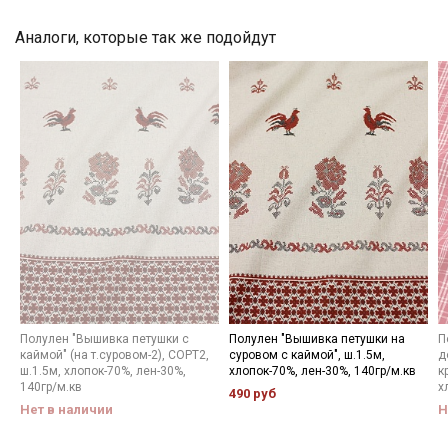
категории тканей
Аналоги, которые так же подойдут
Электронная почта
Подписаться
Ознакомлен(а) с
Политикой обработки персональных
данных
и даю
Согласие на обработку персональных
данных
Даю
Согласие на получение рекламных и
информационных рассылок
Полулен "Вышивка петушки с
Полулен "Вышивка петушки на
П
каймой" (на т.суровом-2), СОРТ2,
суровом с каймой", ш.1.5м,
д
ш.1.5м, хлопок-70%, лен-30%,
хлопок-70%, лен-30%, 140гр/м.кв
к
140гр/м.кв
х
490 руб
Нет в наличии
Н