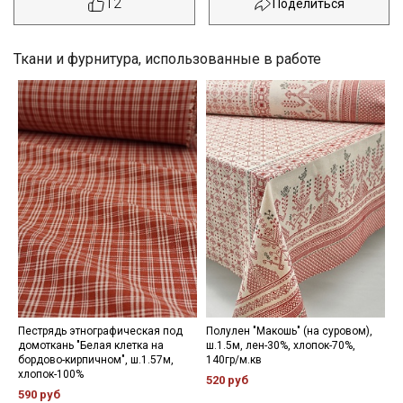
12
Ткани и фурнитура, использованные в работе
Секретная рассылка от Купава
Пестрядь этнографическая под
Полулен "Макошь" (на суровом),
домоткань "Белая клетка на
ш.1.5м, лен-30%, хлопок-70%,
бордово-кирпичном", ш.1.57м,
140гр/м.кв
Мы публикуем здесь дополнительные
хлопок-100%
520 руб
промокоды и скидки до 30% на узкие
590 руб