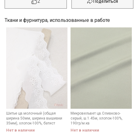
2
Ткани и фурнитура, использованные в работе
Секретная рассылка от Купава
Шитье цв.молочный (общая
Микровельвет цв.Оливково-
ширина 50мм, ширина вышивки
серый, ш.1.45м, хлопок-100%,
Мы публикуем здесь дополнительные
35мм), хлопок-100%, батист
190гр/м.кв
промокоды и скидки до 30% на узкие
Нет в наличии
Нет в наличии
категории тканей