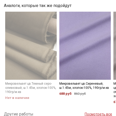
Аналоги, которые так же подойдут
Электронная почта
Подписаться
Ознакомлен(а) с
Политикой обработки персональных
данных
и даю
Согласие на обработку персональных
данных
Даю
Согласие на получение рекламных и
информационных рассылок
Микровельвет цв.Темный серо-
Микровельвет цв.Сиреневый,
М
оливковый, ш.1.45м, хлопок-100%,
ш.1.45м, хлопок-100%, 190гр/м.кв
ц
190гр/м.кв
о
688 руб
860 руб
э
Нет в наличии
6
Другие работы
Посмотреть все