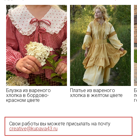
Блузка из вареного
Платье из вареного
Б
хлопка в бордово-
хлопка в желтом цвете
п
красном цвете
г
Свои работы вы можете присылать на почту
creative@kupava43.ru