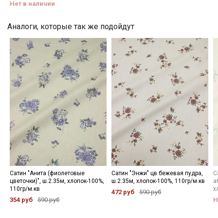
категории тканей
Нет в наличии
Электронная почта
Аналоги, которые так же подойдут
Подписаться
Ознакомлен(а) с
Политикой обработки персональных
данных
и даю
Согласие на обработку персональных
данных
Даю
Согласие на получение рекламных и
информационных рассылок
Сатин "Анита (фиолетовые
Сатин "Энжи" цв.бежевая пудра,
С
цветочки)", ш.2.35м, хлопок-100%,
ш.2.35м, хлопок-100%, 110гр/м.кв
а
110гр/м.кв
х
472 руб
590 руб
354 руб
590 руб
Н