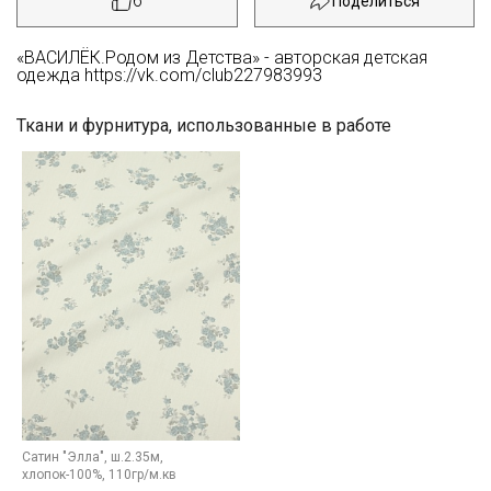
6
«ВАСИЛЁК.Родом из Детства» - авторская детская
одежда https://vk.com/club227983993
Ткани и фурнитура, использованные в работе
Секретная рассылка от Купава
Мы публикуем здесь дополнительные
Сатин "Элла", ш.2.35м,
промокоды и скидки до 30% на узкие
хлопок-100%, 110гр/м.кв