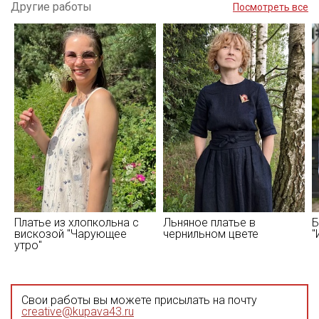
Другие работы
Посмотреть все
Платье из хлопкольна с
Льняное платье в
Б
вискозой "Чарующее
чернильном цвете
"
утро"
Свои работы вы можете присылать на почту
creative@kupava43.ru