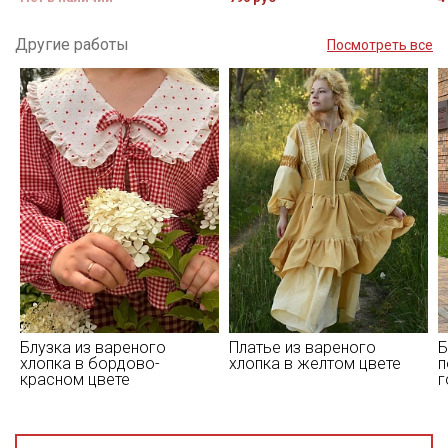
Другие работы
Посмотреть все
Блузка из вареного
Платье из вареного
Б
хлопка в бордово-
хлопка в желтом цвете
п
красном цвете
г