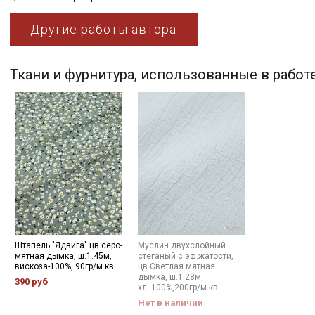
Другие работы автора
Ткани и фурнитура, использованные в работ
Штапель "Ядвига" цв.серо-
Муслин двухслойный
мятная дымка, ш.1.45м,
стеганый с эф.жатости,
вискоза-100%, 90гр/м.кв
цв.Светлая мятная
дымка, ш.1.28м,
390 руб
хл.-100%,200гр/м.кв
Нет в наличии
Секретная рассылка от