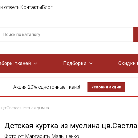
и ответы
Контакты
Блог
аборы тканей
Подборки
Скидки 
Акция 20% однотонные ткани!
Условия акции
а цв.Светлая мятная дымка
Детская куртка из муслина цв.Светл
Фото от: Маргариты Малышенко