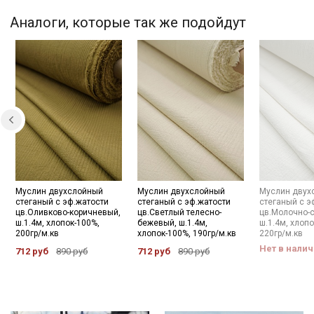
Аналоги, которые так же подойдут
Купава
Мы публикуем здесь дополнительные
промокоды и скидки до 30% на узкие
категории тканей
Электронная почта
Муслин двухслойный
Муслин двухслойный
Муслин двух
Подписаться
стеганый с эф.жатости
стеганый с эф.жатости
стеганый с э
цв.Оливково-коричневый,
цв.Светлый телесно-
цв.Молочно-
ш.1.4м, хлопок-100%,
бежевый, ш.1.4м,
ш.1.4м, хлопо
200гр/м.кв
хлопок-100%, 190гр/м.кв
220гр/м.кв
Ознакомлен(а) с
Политикой обработки персональных
данных
и даю
Согласие на обработку персональных
Нет в нали
712 руб
890 руб
712 руб
890 руб
данных
Даю
Согласие на получение рекламных и
информационных рассылок