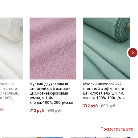
слойный
Муслин двухслойный
Муслин двухслойный
ф.жатости,
стеганый с эф.жатости
стеганый с эф.жатости
сливочный,
цв.Сиренево-розовый
цв.Голубая ель, ш.1.4м,
к-100%,
туман, ш.1.4м,
хлопок-100%, 190гр/м.кв
хлопок-100%, 200гр/м.кв
712 руб
890 руб
чии
712 руб
890 руб
Посмотреть все