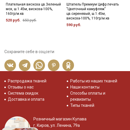
Плательная вискоза цв.Зеленый
Штапель Премиум Цифр.печать
К
мох, ш.1.45м, вискоза-100%,
"Цветочный камуфляж"
п
160гр/м.кв
цв.сиреневый, ш.1.45м,
9
вискоза-100%, 110гр/м.кв
520 руб.
650 руб.
590 руб.
Сохраните себе в соцсети
Распродажа тканей
Работы из наших тканей
Отзывы о нас
Наши контакты
Система скидок
Способы оплаты и
Доставка и оплата
реквизиты
Типы тканей
Розничный магазин Купава
г. Киров, ул. Ленина, 79а