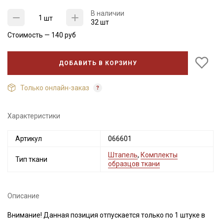
В наличии
шт
32 шт
Стоимость —
140
руб
ДОБАВИТЬ В КОРЗИНУ
Только онлайн-заказ
Характеристики
Секретная рассылка от Купава
Мы публикуем здесь дополнительные
Артикул
066601
промокоды и скидки до 30% на узкие
Штапель
,
Комплекты
Тип ткани
категории тканей
образцов ткани
Электронная почта
Описание
Внимание! Данная позиция отпускается только по 1 штуке в