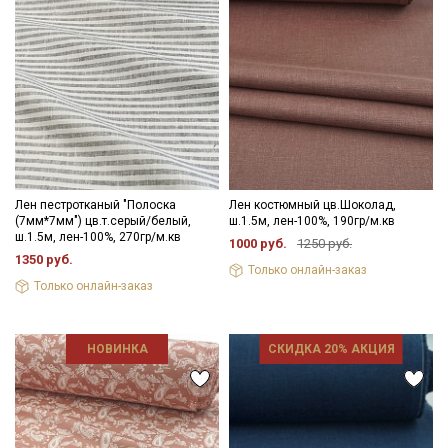
Лен пестротканый "Полоска
Лен костюмный цв.Шоколад,
(7мм*7мм") цв.т.серый/белый,
ш.1.5м, лен-100%, 190гр/м.кв
ш.1.5м, лен-100%, 270гр/м.кв
1000 руб.
1250 руб.
1350 руб.
Только онлайн-заказ
Только онлайн-заказ
НОВИНКА
СКИДКА 20% АКЦИЯ