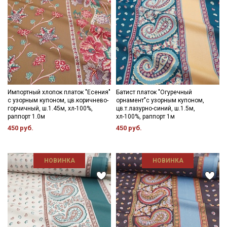
Импортный хлопок платок "Есения"
Батист платок "Огуречный
с узорным купоном, цв.коричнево-
орнамент"с узорным купоном,
горчичный, ш.1.45м, хл-100%,
цв.т.лазурно-синий, ш.1.5м,
раппорт 1.0м
хл-100%, раппорт 1м
450 руб.
450 руб.
НОВИНКА
НОВИНКА