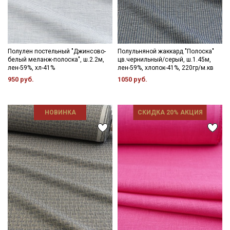
Полулен постельный "Джинсово-
Полульняной жаккард "Полоска"
белый меланж-полоска", ш.2.2м,
цв.чернильный/серый, ш.1.45м,
лен-59%, хл-41%
лен-59%, хлопок-41%, 220гр/м.кв
950 руб.
1050 руб.
НОВИНКА
СКИДКА 20% АКЦИЯ