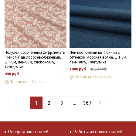
Полулен сорочечный Цифр.печать
Лен костюмный цв.Т.синий с
"Пейсли" цв.лососево-бежевый,
оттенком морская волна, ш.1.5м,
ш.1.5м, лен-50%, хлопок-50%,
лен-100%, 190гр/м.кв
120гр/м.кв
1000 руб.
1250 руб.
890 руб.
Только онлайн-заказ
Только онлайн-заказ
1
2
3
...
367
Распродажа тканей
Работы из наших тканей