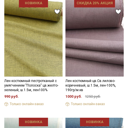
НОВИНКА
СКИДКА 20% АКЦИЯ
Лен костюмный пестротканый с
Лен костюмный цв.Св.лилово-
умягчением "Полоска" цв.желто-
коричневый, ш.1.5м, лен-100%,
зеленый, ш.1.5м, лен100%
190гр/м.кв
990 руб.
1000 руб.
1250 руб.
Только онлайн-заказ
Только онлайн-заказ
НОВИНКА
НОВИНКА