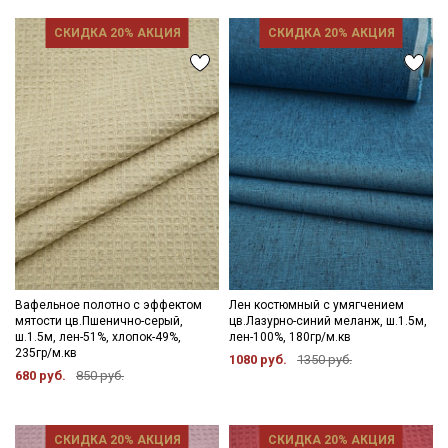
СКИДКА 20% АКЦИЯ
СКИДКА 20% АКЦИЯ
Вафельное полотно с эффектом
Лен костюмный с умягчением
мятости цв.Пшенично-серый,
цв.Лазурно-синий меланж, ш.1.5м,
ш.1.5м, лен-51%, хлопок-49%,
лен-100%, 180гр/м.кв
235гр/м.кв
1080 руб.
1350 руб.
680 руб.
850 руб.
СКИДКА 20% АКЦИЯ
СКИДКА 20% АКЦИЯ