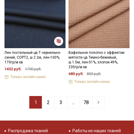
Лен постельный цв.Т.чернильно-
Вафельное полотно с эффектом
синий, СОРТ2, ш.2.2м, лен-100%,
мятости цв.Темно-бежевый,
170гр/м.кв
ш.1.5м, лен-51%, хлопок-49%,
235гр/м.кв
1432 руб.
1790 руб.
680 руб.
850 руб.
Только онлайн-заказ
Только онлайн-заказ
1
2
3
...
78
Распродажа тканей
Работы из наших тканей