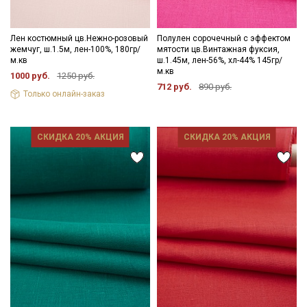
Лен костюмный цв.Нежно-розовый
Полулен сорочечный с эффектом
жемчуг, ш.1.5м, лен-100%, 180гр/
мятости цв.Винтажная фуксия,
м.кв
ш.1.45м, лен-56%, хл-44% 145гр/
м.кв
1000 руб.
1250 руб.
712 руб.
890 руб.
Только онлайн-заказ
СКИДКА 20% АКЦИЯ
СКИДКА 20% АКЦИЯ