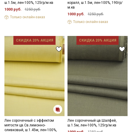
ш.1.5м, лен-100%, 125гр/м.кв
коралл, ш.1.5м, лен-100%, 190гр/
м.кв
1000 руб.
1250 руб.
1000 руб.
1250 руб.
Только онлайн-заказ
Только онлайн-заказ
СКИДКА 20% АКЦИЯ
СКИДКА 20% АКЦИЯ
Секретная рассылка от Купава
Мы публикуем здесь дополнительные
промокоды и скидки до 30% на узкие
категории тканей
Лен сорочечный с эффектом
Лен сорочечный цв.Шалфей,
мятости цв.Св.лимонно-
ш.1.5м, лен-100%, 125гр/м.кв
оливковый, ш.1.45м, лен-100%,
1000 руб.
1250 руб.