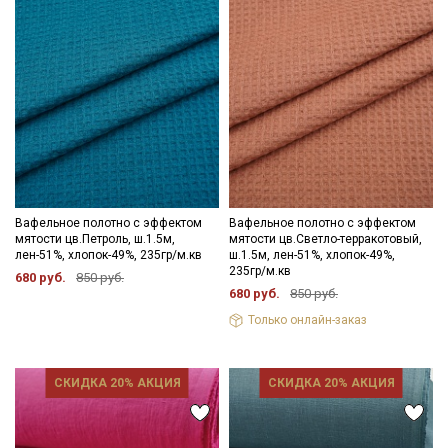
Вафельное полотно с эффектом
Вафельное полотно с эффектом
мятости цв.Петроль, ш.1.5м,
мятости цв.Светло-терракотовый,
лен-51%, хлопок-49%, 235гр/м.кв
ш.1.5м, лен-51%, хлопок-49%,
235гр/м.кв
680 руб.
850 руб.
680 руб.
850 руб.
Только онлайн-заказ
СКИДКА 20% АКЦИЯ
СКИДКА 20% АКЦИЯ