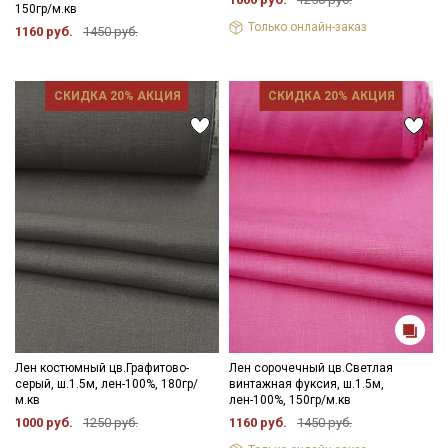
Электронная почта
150гр/м.кв
Только онлайн-заказ
1160 руб.
1450 руб.
СКИДКА 20% АКЦИЯ
СКИДКА 20% АКЦИЯ
Подписаться
Ознакомлен(а) с
Политикой обработки персональных
данных
и даю
Согласие на обработку персональных
данных
Даю
Согласие на получение рекламных и
информационных рассылок
Лен костюмный цв.Графитово-
Лен сорочечный цв.Светлая
серый, ш.1.5м, лен-100%, 180гр/
винтажная фуксия, ш.1.5м,
м.кв
лен-100%, 150гр/м.кв
1000 руб.
1250 руб.
1160 руб.
1450 руб.