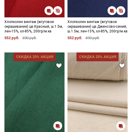
Хлопколен винтаж (жгутовое
Хлопколен винтаж (жгутовое
окрашивание) цв.Красный, ш.1.5м,
окрашивание) цв.Джинсово-синий,
лен-15%, хл-85%, 200гр/м.кв
ш.1.5м, лен-15%, хл-85%, 200гр/м.кв
552 руб.
690 руб.
552 руб.
690 руб.
СКИДКА 20% АКЦИЯ
СКИДКА 20% АКЦИЯ