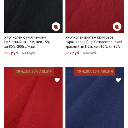
Хлопколен с умягчением
Хлопколен винтаж (жгутовое
цв.Черный, ш.1.5м, лен-15%,
окрашивание) цв.Рождественский
хл-85%, 200гр/м.кв
красный, ш.1.5м, лен-15%, хл-85%
552 руб.
690 руб.
552 руб.
690 руб.
СКИДКА 20% АКЦИЯ
СКИДКА 20% АКЦИЯ