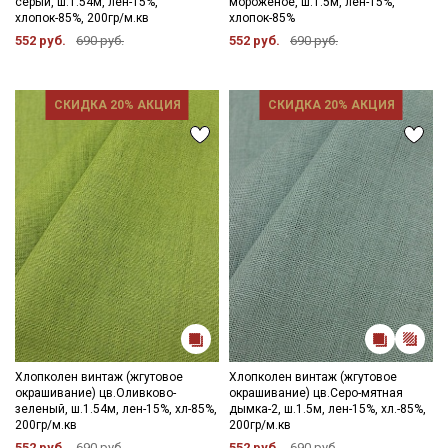
серый, ш.1.54м, лен-15%,
мороженое, ш.1.5м, лен-15%,
хлопок-85%, 200гр/м.кв
хлопок-85%
552 руб.
690 руб.
552 руб.
690 руб.
СКИДКА 20% АКЦИЯ
СКИДКА 20% АКЦИЯ
Хлопколен винтаж (жгутовое
Хлопколен винтаж (жгутовое
окрашивание) цв.Оливково-
окрашивание) цв.Серо-мятная
зеленый, ш.1.54м, лен-15%, хл-85%,
дымка-2, ш.1.5м, лен-15%, хл.-85%,
200гр/м.кв
200гр/м.кв
552 руб.
690 руб.
552 руб.
690 руб.