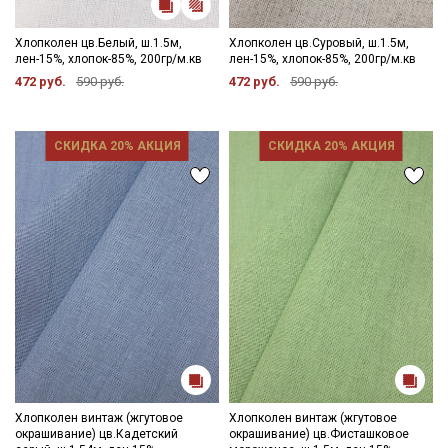
Хлопколен цв.Белый, ш.1.5м,
Хлопколен цв.Суровый, ш.1.5м,
лен-15%, хлопок-85%, 200гр/м.кв
лен-15%, хлопок-85%, 200гр/м.кв
472 руб.
590 руб.
472 руб.
590 руб.
СКИДКА 20% АКЦИЯ
СКИДКА 20% АКЦИЯ
Хлопколен винтаж (жгутовое
Хлопколен винтаж (жгутовое
окрашивание) цв.Кадетский
окрашивание) цв.Фисташковое