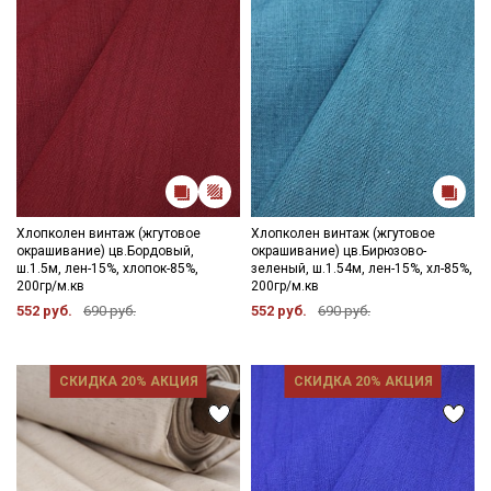
Хлопколен винтаж (жгутовое
Хлопколен винтаж (жгутовое
окрашивание) цв.Бордовый,
окрашивание) цв.Бирюзово-
ш.1.5м, лен-15%, хлопок-85%,
зеленый, ш.1.54м, лен-15%, хл-85%,
200гр/м.кв
200гр/м.кв
552 руб.
690 руб.
552 руб.
690 руб.
СКИДКА 20% АКЦИЯ
СКИДКА 20% АКЦИЯ