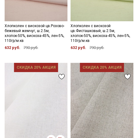
Хлопколен с вискозой цв.Розово-
Хлопколен с вискозой
бежевый жемчуг, ш.2.5м,
цв.Фисташковый, ш.2.5м,
хлопок-50%, вискоза-45%, лен-5%,
хлопок-50%, вискоза-45%, лен-5%,
110гр/м.кв
110гр/м.кв
632 руб.
790 руб.
632 руб.
790 руб.
СКИДКА 20% АКЦИЯ
СКИДКА 20% АКЦИЯ