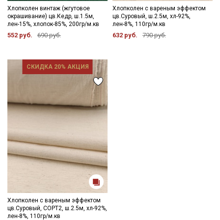
Хлопколен винтаж (жгутовое
Хлопколен с вареным эффектом
окрашивание) цв.Кедр, ш.1.5м,
цв.Суровый, ш.2.5м, хл-92%,
лен-15%, хлопок-85%, 200гр/м.кв
лен-8%, 110гр/м.кв
552 руб.
690 руб.
632 руб.
790 руб.
СКИДКА 20% АКЦИЯ
Хлопколен с вареным эффектом
цв.Суровый, СОРТ2, ш.2.5м, хл-92%,
лен-8%, 110гр/м.кв