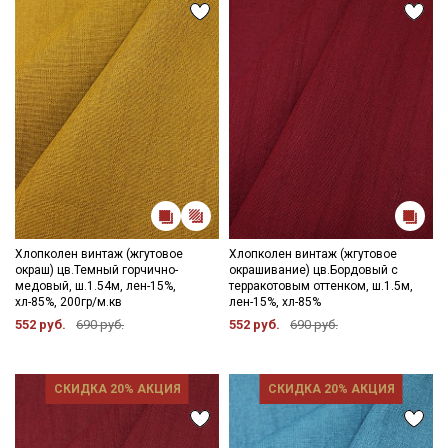
данных
и даю
Согласие на обработку персональных
данных
Даю
Согласие на получение рекламных и
информационных рассылок
Хлопколен винтаж (жгутовое
Хлопколен винтаж (жгутовое
окраш) цв.Темный горчично-
окрашивание) цв.Бордовый с
медовый, ш.1.54м, лен-15%,
терракотовым оттенком, ш.1.5м,
хл-85%, 200гр/м.кв
лен-15%, хл-85%
552 руб.
690 руб.
552 руб.
690 руб.
СКИДКА 20% АКЦИЯ
СКИДКА 20% АКЦИЯ