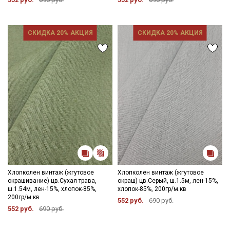
СКИДКА 20% АКЦИЯ
СКИДКА 20% АКЦИЯ
Хлопколен винтаж (жгутовое
Хлопколен винтаж (жгутовое
окрашивание) цв.Сухая трава,
окраш) цв.Серый, ш.1.5м, лен-15%,
ш.1.54м, лен-15%, хлопок-85%,
хлопок-85%, 200гр/м.кв
200гр/м.кв
552 руб.
690 руб.
552 руб.
690 руб.