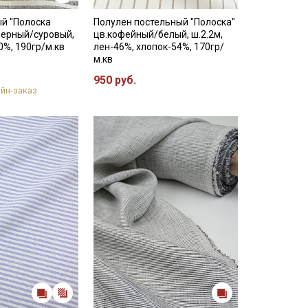
й "Полоска
Полулен постельный "Полоска"
.черный/суровый,
цв.кофейный/белый, ш.2.2м,
0%, 190гр/м.кв
лен-46%, хлопок-54%, 170гр/
м.кв
950 руб.
йн-заказ