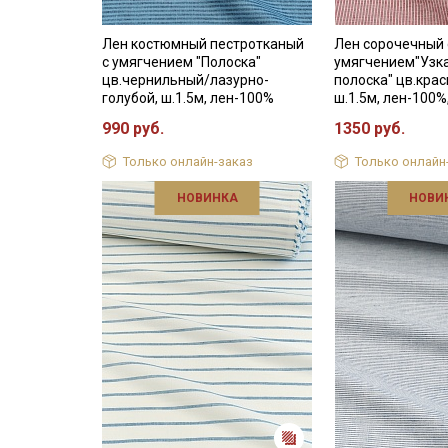
Лен костюмный пестротканый
Лен сорочечный 
с умягчением "Полоска"
умягчением"Узк
цв.чернильный/лазурно-
полоска" цв.кра
голубой, ш.1.5м, лен-100%
ш.1.5м, лен-100%
990 руб.
1350 руб.
Только онлайн-заказ
Только онлайн
НОВИНКА
НОВИ