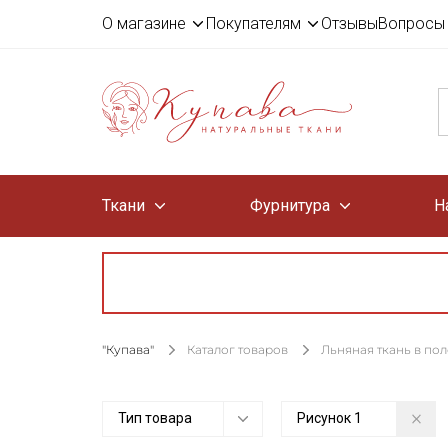
О магазине
Покупателям
Отзывы
Вопросы 
Ткани
Фурнитура
Н
"Купава"
Каталог товаров
Льняная ткань в по
Тип товара
Рисунок
1