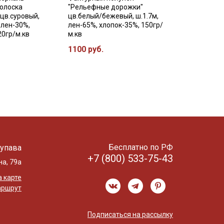
Полоска
"Рельефные дорожки"
 цв.суровый,
цв.белый/бежевый, ш.1.7м,
, лен-30%,
лен-65%, хлопок-35%, 150гр/
20гр/м.кв
м.кв
1100 руб.
Бесплатно по РФ
упава
+7 (800) 533-75-43
на, 79а
 карте
аршрут
Подписаться на рассылку