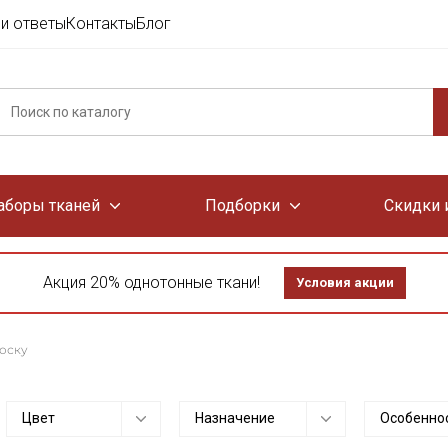
и ответы
Контакты
Блог
аборы тканей
Подборки
Скидки 
Акция 20% однотонные ткани!
Условия акции
лоску
Цвет
Назначение
Особенно