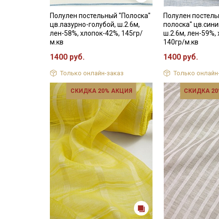
Полулен постельный "Полоска"
Полулен постель
цв.лазурно-голубой, ш.2.6м,
полоска" цв.син
лен-58%, хлопок-42%, 145гр/
ш.2.6м, лен-59%,
м.кв
140гр/м.кв
1400 руб.
1400 руб.
Только онлайн-заказ
Только онлайн
СКИДКА 20% АКЦИЯ
СКИДКА 20