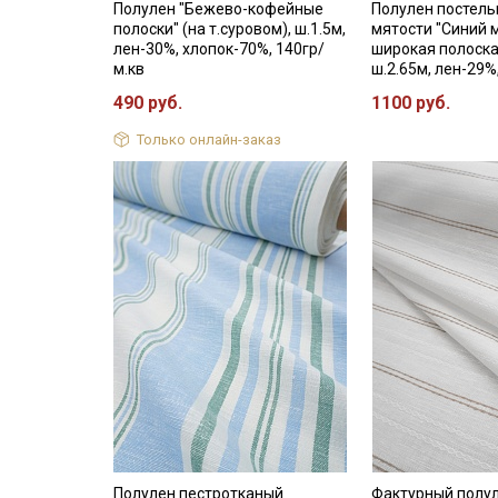
Полулен "Бежево-кофейные
Полулен постель
полоски" (на т.суровом), ш.1.5м,
мятости "Синий 
лен-30%, хлопок-70%, 140гр/
широкая полоска"
м.кв
ш.2.65м, лен-29%
490 руб.
1100 руб.
Только онлайн-заказ
Полулен пестротканый
Фактурный полу