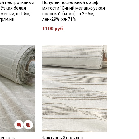
ый пестротканый
Полулен постельный с эфф.
"Узкая белая
мятости "Синий меланж-узкая
ежевый, ш.1.5м,
полоска", (комп), ш.2.65м,
гр/м.кв
лен-29%, хл-71%
1100 руб.
перкаль
Фактурный полулен