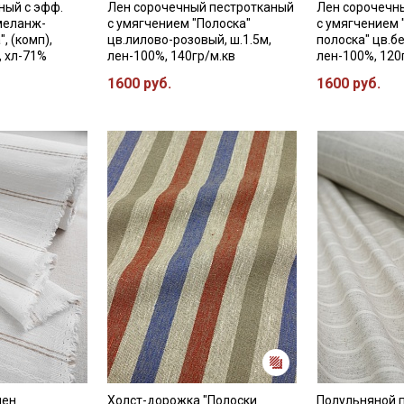
ный с эфф.
Лен сорочечный пестротканый
Лен сорочечн
меланж-
с умягчением "Полоска"
с умягчением 
, (комп),
цв.лилово-розовый, ш.1.5м,
полоска" цв.б
, хл-71%
лен-100%, 140гр/м.кв
лен-100%, 120
1600 руб.
1600 руб.
лен
Холст-дорожка "Полоски
Полульняной 