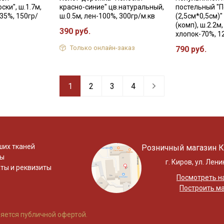
ки", ш.1.7м,
красно-синие" цв.натуральный,
постельный "
35%, 150гр/
ш.0.5м, лен-100%, 300гр/м.кв
(2,5см*0,5см)"
(комп), ш.2.2м
390 руб.
хлопок-70%, 1
Только онлайн-заказ
790 руб.
1
2
3
4
ших тканей
Розничный магазин К
ты
г. Киров, ул. Лени
ты и реквизиты
Посмотреть на
Построить м
яется публичной офертой.