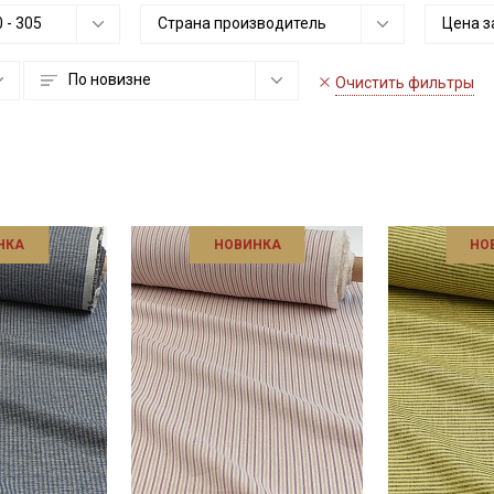
0
-
305
Страна производитель
Цена з
По новизне
Очистить фильтры
НКА
НОВИНКА
НО