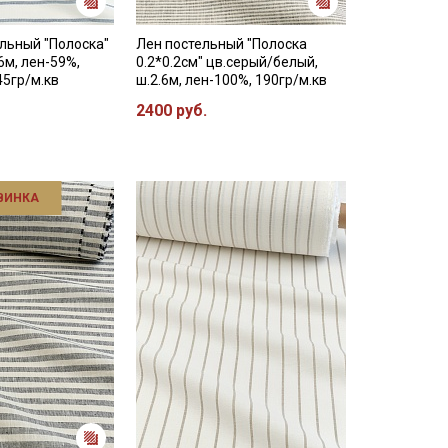
льный "Полоска"
Лен постельный "Полоска
6м, лен-59%,
0.2*0.2см" цв.серый/белый,
45гр/м.кв
ш.2.6м, лен-100%, 190гр/м.кв
2400 руб.
ВИНКА