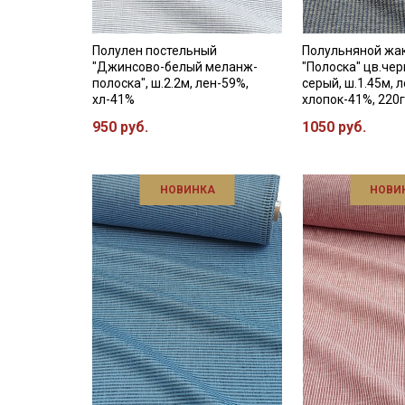
Полулен постельный
Полульняной жа
"Джинсово-белый меланж-
"Полоска" цв.че
полоска", ш.2.2м, лен-59%,
серый, ш.1.45м, 
хл-41%
хлопок-41%, 220г
950 руб.
1050 руб.
НОВИНКА
НОВИ