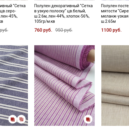
ивный "Сетка
Полулен декоративный "Сетка
Полулен посте
 цв.серо-
в узкую полоску" цв.белый,
мятости "Сире
 лен-45%,
ш.2.6м, лен-44%, хлопок-56%,
меланж-узкая 
кв
105гр/м.кв
ш.2.65м
руб.
760 руб.
950 руб.
1100 руб.