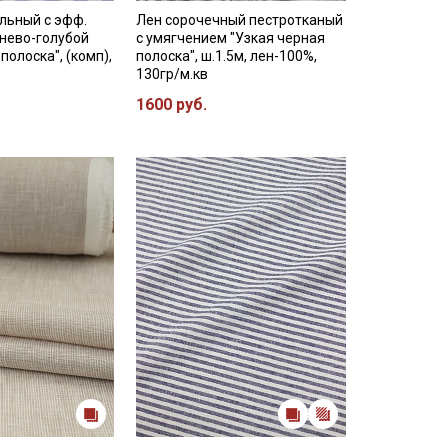
льный с эфф.
Лен сорочечный пестротканый
нево-голубой
с умягчением "Узкая черная
полоска", (комп),
полоска", ш.1.5м, лен-100%,
130гр/м.кв
1600 руб.