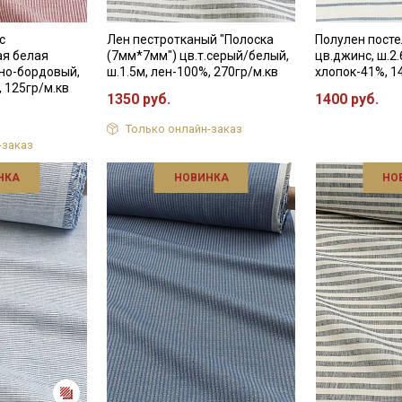
с
Лен пестротканый "Полоска
Полулен посте
ая белая
(7мм*7мм") цв.т.серый/белый,
цв.джинс, ш.2.
сно-бордовый,
ш.1.5м, лен-100%, 270гр/м.кв
хлопок-41%, 1
, 125гр/м.кв
1350 руб.
1400 руб.
Только онлайн-заказ
-заказ
НКА
НОВИНКА
НО
Секретная рассылка от
Купава
Мы публикуем здесь дополнительные
промокоды и скидки до 30% на узкие