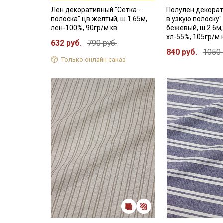
Лен декоративный "Сетка -
Полулен декорат
полоска" цв.желтый, ш.1.65м,
в узкую полоску"
лен-100%, 90гр/м.кв
бежевый, ш.2.6м,
хл-55%, 105гр/м.
632 руб.
790 руб.
840 руб.
1050 
Только онлайн-заказ