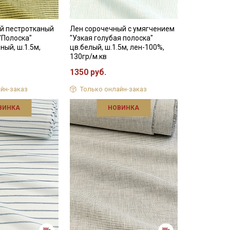
й пестротканый
Лен сорочечный с умягчением
"Полоска"
"Узкая голубая полоска"
ный, ш.1.5м,
цв.белый, ш.1.5м, лен-100%,
130гр/м.кв
1350 руб.
йн-заказ
Только онлайн-заказ
ВИНКА
НОВИНКА