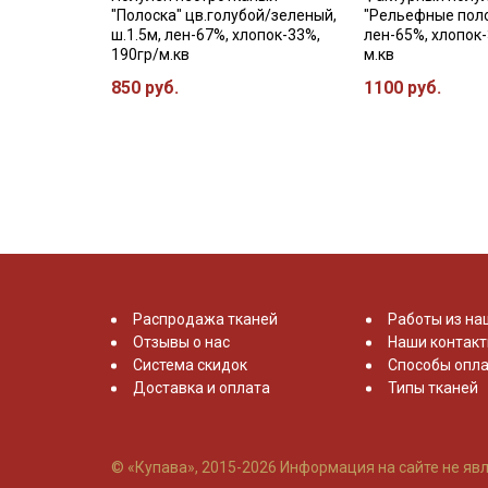
"Полоска" цв.голубой/зеленый,
"Рельефные полос
ш.1.5м, лен-67%, хлопок-33%,
лен-65%, хлопок-
190гр/м.кв
м.кв
850 руб.
1100 руб.
Распродажа тканей
Работы из на
Отзывы о нас
Наши контак
Система скидок
Способы опла
Доставка и оплата
Типы тканей
© «Купава», 2015-2026
Информация на сайте не явл