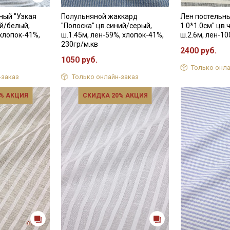
категории тканей
ный "Узкая
Полульняной жаккард
Лен постельны
Электронная почта
ий/белый,
"Полоска" цв.синий/серый,
1.0*1.0см" цв
 хлопок-41%,
ш.1.45м, лен-59%, хлопок-41%,
ш.2.6м, лен-10
230гр/м.кв
2400 руб.
1050 руб.
Только онла
-заказ
Только онлайн-заказ
Подписаться
% АКЦИЯ
СКИДКА 20% АКЦИЯ
Ознакомлен(а) с
Политикой обработки персональных
данных
и даю
Согласие на обработку персональных
данных
Даю
Согласие на получение рекламных и
информационных рассылок