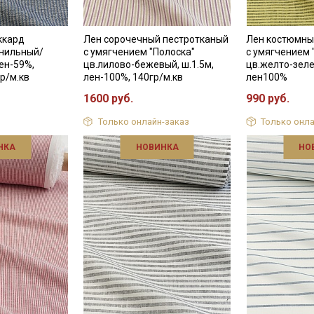
ккард
Лен сорочечный пестротканый
Лен костюмны
рнильный/
с умягчением "Полоска"
с умягчением 
лен-59%,
цв.лилово-бежевый, ш.1.5м,
цв.желто-зеле
р/м.кв
лен-100%, 140гр/м.кв
лен100%
1600 руб.
990 руб.
Только онлайн-заказ
Только онла
НКА
НОВИНКА
НО