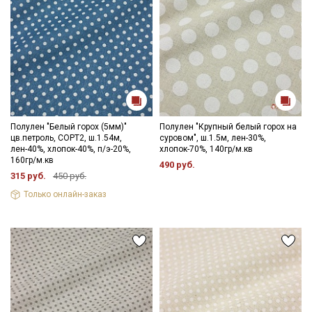
Полулен "Белый горох (5мм)"
Полулен "Крупный белый горох на
цв.петроль, СОРТ2, ш.1.54м,
суровом", ш.1.5м, лен-30%,
лен-40%, хлопок-40%, п/э-20%,
хлопок-70%, 140гр/м.кв
160гр/м.кв
490 руб.
315 руб.
450 руб.
Только онлайн-заказ