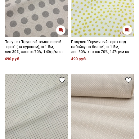
Мы публикуем здесь дополнительные
промокоды и скидки до 30% на узкие
категории тканей
Электронная почта
Полулен "Крупный темно-серый
Полулен "Горчичный горох под
горох" (на суровом), ш.1.5м,
набойку на белом", ш.1.5м,
лен-30%, хлопок-70%, 140гр/м.кв
лен-30%, хлопок-70%, 147гр/м.кв
490 руб.
490 руб.
Подписаться
Ознакомлен(а) с
Политикой обработки персональных
данных
и даю
Согласие на обработку персональных
данных
Даю
Согласие на получение рекламных и
информационных рассылок