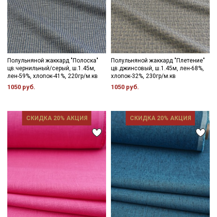
Полульняной жаккард "Полоска"
Полульняной жаккард "Плетение"
цв.чернильный/серый, ш.1.45м,
цв.джинсовый, ш.1.45м, лен-68%,
лен-59%, хлопок-41%, 220гр/м.кв
хлопок-32%, 230гр/м.кв
1050 руб.
1050 руб.
СКИДКА 20% АКЦИЯ
СКИДКА 20% АКЦИЯ