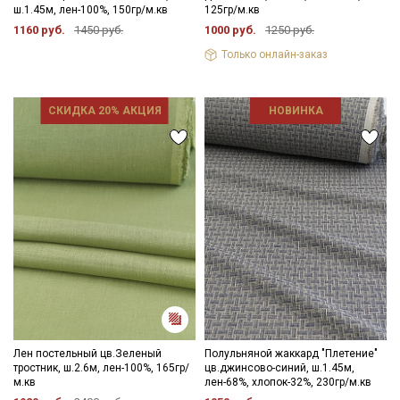
ш.1.45м, лен-100%, 150гр/м.кв
125гр/м.кв
1160 руб.
1450 руб.
1000 руб.
1250 руб.
Только онлайн-заказ
СКИДКА 20% АКЦИЯ
НОВИНКА
Лен постельный цв.Зеленый
Полульняной жаккард "Плетение"
тростник, ш.2.6м, лен-100%, 165гр/
цв.джинсово-синий, ш.1.45м,
м.кв
лен-68%, хлопок-32%, 230гр/м.кв