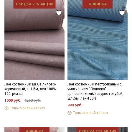
СКИДКА 20% АКЦИЯ
НОВИНКА
Лен костюмный цв.Св.лилово-
Лен костюмный пестротканый с
коричневый, ш.1.5м, лен-100%,
умягчением "Полоска"
190гр/м.кв
цв.чернильный/лазурно-голубой,
ш.1.5м, лен-100%
1000 руб.
1250 руб.
990 руб.
Только онлайн-заказ
Только онлайн-заказ
НОВИНКА
СКИДКА 20% АКЦИЯ