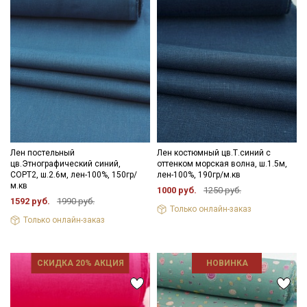
Лен постельный
Лен костюмный цв.Т.синий с
цв.Этнографический синий,
оттенком морская волна, ш.1.5м,
СОРТ2, ш.2.6м, лен-100%, 150гр/
лен-100%, 190гр/м.кв
м.кв
1000 руб.
1250 руб.
1592 руб.
1990 руб.
Только онлайн-заказ
Только онлайн-заказ
СКИДКА 20% АКЦИЯ
НОВИНКА