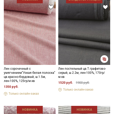
Лен сорочечный с
Лен постельный цв.Т.графитово-
умягчением"Узкая белая полоска"
серый, ш.2.2м, лен-100%, 170гр/
цв.красно-бордовый, ш.1.5м,
м.кв
лен-100%, 125гр/м.кв
1520 руб.
1900 руб.
1350 руб.
Только онлайн-заказ
Только онлайн-заказ
НОВИНКА
НОВИНКА