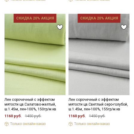
СКИДКА 20% АКЦИЯ
СКИДКА 20% АКЦИЯ
Секретная рассылка от Купава
Лен сорочечный с эффектом
Лен сорочечный с эффектом
мятости цв.Салатово-желтый,
мятости цв.Светлый серо-голубой,
Мы публикуем здесь дополнительные
ш.1.45м, лен-100%, 150гр/м.кв
ш.1.45м, лен-100%, 155гр/м.кв
1160 руб.
1450 руб.
1160 руб.
1450 руб.
промокоды и скидки до 30% на узкие
категории тканей
Только онлайн-заказ
Только онлайн-заказ