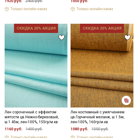
1920 руб.
2400 руб.
1050 руб.
Только онлайн-заказ
Только онлайн-заказ
СКИДКА 20% АКЦИЯ
СКИДКА 20% АКЦИЯ
Лен сорочечный с эффектом
Лен костюмный с умягчением
мятости цв.Нежно-бирюзовый,
цв.Горчичный меланж, ш.1.5м,
ш.1.45м, лен-100%, 155гр/м.кв
лен-100%, 160гр/м.кв
1160 руб.
1450 руб.
1080 руб.
1350 руб.
Только онлайн-заказ
Только онлайн-заказ