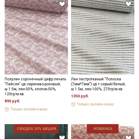
Полулен сорочечный Цифр.печать
Лен пестротканый "Полоска
"Пейсли" цв.сиренево-розовый,
(7мм*7мм") цв.т.серый/белый,
ш.1.5м, лен-50%, хлопок-50%,
ш.1.5м, лен-100%, 270гр/м.кв
120гр/м.кв
1350 руб.
890 руб.
Только онлайн-заказ
Только онлайн-заказ
СКИДКА 20% АКЦИЯ
НОВИНКА