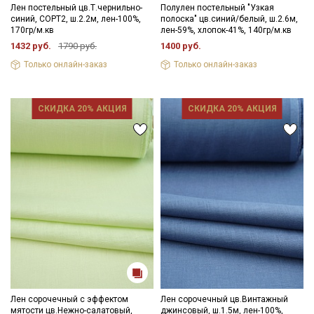
Лен постельный цв.Т.чернильно-
Полулен постельный "Узкая
синий, СОРТ2, ш.2.2м, лен-100%,
полоска" цв.синий/белый, ш.2.6м,
170гр/м.кв
лен-59%, хлопок-41%, 140гр/м.кв
1432 руб.
1790 руб.
1400 руб.
Только онлайн-заказ
Только онлайн-заказ
СКИДКА 20% АКЦИЯ
СКИДКА 20% АКЦИЯ
Лен сорочечный с эффектом
Лен сорочечный цв.Винтажный
мятости цв.Нежно-салатовый,
джинсовый, ш.1.5м, лен-100%,