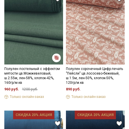
Полулен постельный с эффектом
Полулен сорочечный Цифр.печать
мятости цв.Можжевеловый,
"Пейсли" цв.лососево-бежевый,
ш.2.55м, лен-58%, хлопок-42%,
ш.1.5м, лен-50%, хлопок-50%,
160гр/м.кв
120гр/м.кв
960 руб.
1200 руб.
890 руб.
Только онлайн-заказ
Только онлайн-заказ
СКИДКА 20% АКЦИЯ
СКИДКА 20% АКЦИЯ