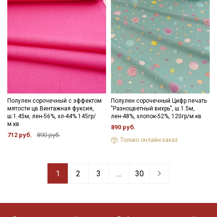
Полулен сорочечный с эффектом
Полулен сорочечный Цифр.печать
мятости цв.Винтажная фуксия,
"Разноцветный вихрь", ш.1.5м,
ш.1.45м, лен-56%, хл-44% 145гр/
лен-48%, хлопок-52%, 120гр/м.кв
м.кв
890 руб.
712 руб.
890 руб.
Только онлайн-заказ
1
2
3
...
30