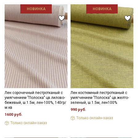
Электронная почта
НОВИНКА
НОВИНКА
Подписаться
Ознакомлен(а) с
Политикой обработки персональных
данных
и даю
Согласие на обработку персональных
данных
Даю
Согласие на получение рекламных и
информационных рассылок
Лен сорочечный пестротканый с
Лен костюмный пестротканый с
умягчением "Полоска" цв.лилово-
умягчением "Полоска" цв.желто-
бежевый, ш.1.5м, лен-100%, 140гр/
зеленый, ш.1.5м, лен100%
м.кв
990 руб.
1600 руб.
Только онлайн-заказ
Только онлайн-заказ