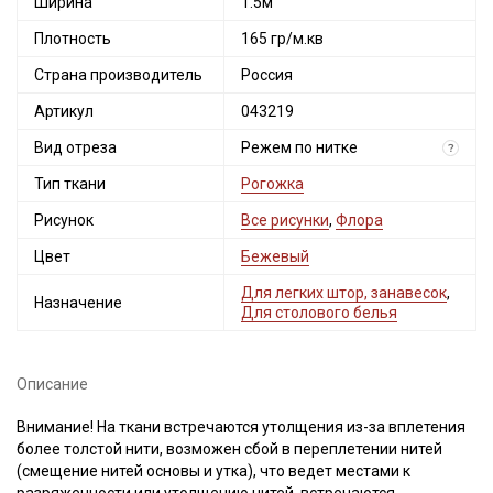
Секретная рассылка от Купава
Ширина
1.5м
Плотность
165 гр/м.кв
Мы публикуем здесь дополнительные
промокоды и скидки до 30% на узкие
Страна производитель
Россия
категории тканей
Артикул
043219
Электронная почта
Вид отреза
Режем по нитке
?
Тип ткани
Рогожка
Рисунок
Все рисунки
,
Флора
Цвет
Бежевый
Подписаться
Для легких штор, занавесок
,
Назначение
Для столового белья
Ознакомлен(а) с
Политикой обработки персональных
данных
и даю
Согласие на обработку персональных
данных
Описание
Даю
Согласие на получение рекламных и
информационных рассылок
Внимание! На ткани встречаются утолщения из-за вплетения
более толстой нити, возможен сбой в переплетении нитей
(смещение нитей основы и утка), что ведет местами к