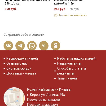
обработке, следует оставлять припуски при раскрое.
250гр/м.кв
каймой"ш.1.5м
5
Рекомендации по уходу:
970 руб.
245 руб.
350 руб.
- максимальная температура стирки до 40С в деликатном
Только онлайн-заказ
режиме;
- стирать отдельно от светлых вещей;
- противопоказано употребление отбеливателей;
- сушить в подвешенном состоянии;
Сохраните себе в соцсети
- гладить с изнаночной стороны..
Цветопередача может отличаться от оригинального цвета
ткани в зависимости от настроек вашего монитора, и в
зависимости от партии тон ткани может отличаться.
Распродажа тканей
Работы из наших тканей
Отзывы о нас
Наши контакты
Система скидок
Способы оплаты и
Доставка и оплата
реквизиты
Типы тканей
Розничный магазин Купава
г. Киров, ул. Ленина, 79а
Посмотреть на карте
Построить маршрут