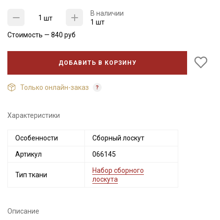
В наличии
шт
1 шт
Стоимость —
840
руб
ДОБАВИТЬ В КОРЗИНУ
Только онлайн-заказ
Характеристики
Секретная рассылка от Купава
Особенности
Сборный лоскут
Мы публикуем здесь дополнительные
промокоды и скидки до 30% на узкие
Артикул
066145
категории тканей
Набор сборного
Тип ткани
лоскута
Электронная почта
Описание