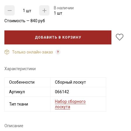
Мы публикуем здесь дополнительные
В наличии
промокоды и скидки до 30% на узкие
шт
1 шт
категории тканей
Стоимость —
840
руб
Электронная почта
ДОБАВИТЬ В КОРЗИНУ
Только онлайн-заказ
Подписаться
Характеристики
Ознакомлен(а) с
Политикой обработки персональных
данных
и даю
Согласие на обработку персональных
Особенности
Сборный лоскут
данных
Артикул
066142
Даю
Согласие на получение рекламных и
информационных рассылок
Набор сборного
Тип ткани
лоскута
Описание