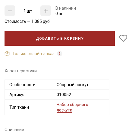
В наличии
шт
0 шт
Стоимость —
1,085
руб
ДОБАВИТЬ В КОРЗИНУ
Только онлайн-заказ
Характеристики
Секретная рассылка от Купава
Особенности
Сборный лоскут
Мы публикуем здесь дополнительные
Артикул
010052
промокоды и скидки до 30% на узкие
Набор сборного
категории тканей
Тип ткани
лоскута
Электронная почта
Описание