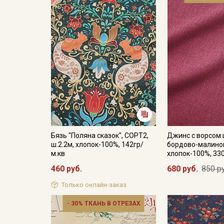
Бязь "Поляна сказок", СОРТ2,
Джинс с ворсом
ш.2.2м, хлопок-100%, 142гр/
бордово-малинов
м.кв
хлопок-100%, 33
460 руб.
680 руб.
850 р
Только онлайн-заказ
- 30% ТКАНЬ В ОТРЕЗАХ