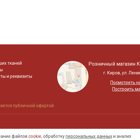
ших тканей
Розничный магазин К
ты
г. Киров, ул. Лени
ты и реквизиты
Посмотреть на
Построить м
яется публичной офертой.
ование файлов
cookie
, обработку
персональных данных
и анализ