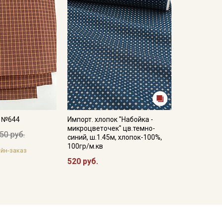
а №644
Импорт. хлопок "Набойка -
микроцветочек" цв.темно-
50 руб.
синий, ш.1.45м, хлопок-100%,
100гр/м.кв
йн-заказ
520 руб.