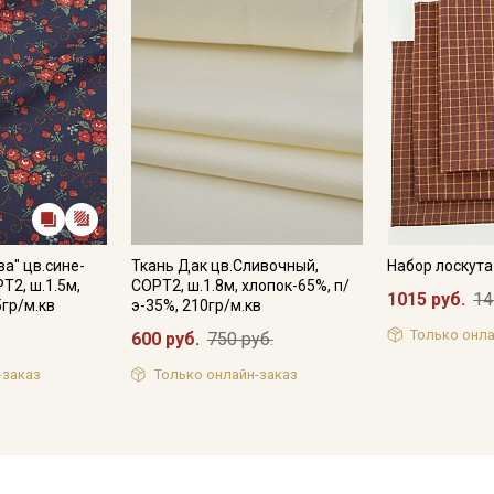
а" цв.сине-
Ткань Дак цв.Сливочный,
Набор лоскут
Т2, ш.1.5м,
СОРТ2, ш.1.8м, хлопок-65%, п/
1015 руб.
14
5гр/м.кв
э-35%, 210гр/м.кв
Только онла
600 руб.
750 руб.
-заказ
Только онлайн-заказ