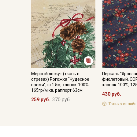
Мерный лоскут (ткань в
Перкаль "Ярослав
отрезах) Рогожка "Чудесное
фиолетовый, СОР
время", ш.1.5м, хлопок-100%,
хлопок-100%, 12
165гр/м.кв, раппорт 63см
430 руб.
259 руб.
370 руб.
Только онлайн