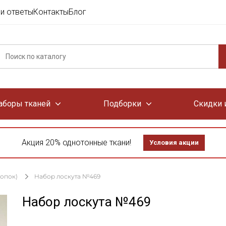
и ответы
Контакты
Блог
аборы тканей
Подборки
Скидки 
Акция 20% однотонные ткани!
Условия акции
лопок)
Набор лоскута №469
Набор лоскута №469