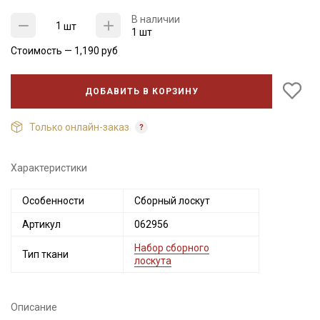
В наличии
шт
1 шт
Стоимость —
1,190
руб
ДОБАВИТЬ В КОРЗИНУ
Только онлайн-заказ
Характеристики
Секретная рассылка от Купава
Особенности
Сборный лоскут
Мы публикуем здесь дополнительные
Артикул
062956
промокоды и скидки до 30% на узкие
категории тканей
Набор сборного
Тип ткани
лоскута
Электронная почта
Описание