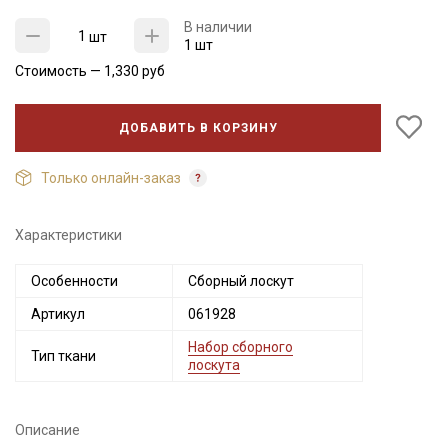
В наличии
шт
1 шт
Стоимость —
1,330
руб
ДОБАВИТЬ В КОРЗИНУ
Только онлайн-заказ
Характеристики
Секретная рассылка от Купава
Особенности
Сборный лоскут
Мы публикуем здесь дополнительные
Артикул
061928
промокоды и скидки до 30% на узкие
категории тканей
Набор сборного
Тип ткани
лоскута
Электронная почта
Описание