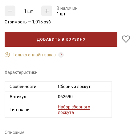
В наличии
шт
1 шт
Стоимость —
1,015
руб
ДОБАВИТЬ В КОРЗИНУ
Только онлайн-заказ
Характеристики
Секретная рассылка от Купава
Особенности
Сборный лоскут
Мы публикуем здесь дополнительные
Артикул
062690
промокоды и скидки до 30% на узкие
категории тканей
Набор сборного
Тип ткани
лоскута
Электронная почта
Описание