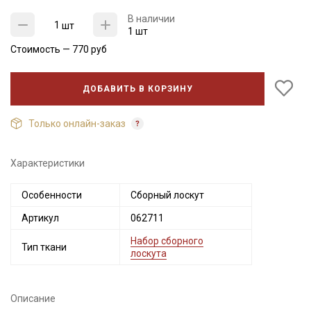
В наличии
шт
1 шт
Стоимость —
770
руб
ДОБАВИТЬ В КОРЗИНУ
Только онлайн-заказ
Характеристики
Секретная рассылка от Купава
Особенности
Сборный лоскут
Мы публикуем здесь дополнительные
промокоды и скидки до 30% на узкие
Артикул
062711
категории тканей
Набор сборного
Тип ткани
лоскута
Электронная почта
Описание