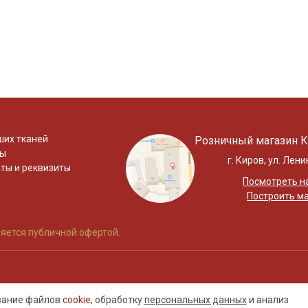
ших тканей
Розничный магазин К
ты
г. Киров, ул. Лени
ты и реквизиты
Посмотреть на
Построить м
яется публичной офертой.
ование файлов
cookie
, обработку
персональных данных
и анализ