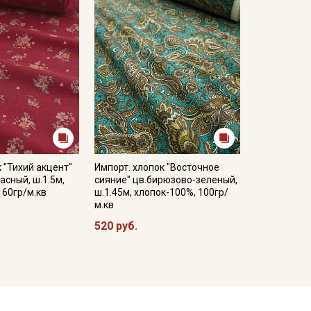
 "Тихий акцент"
Импорт. хлопок "Восточное
асный, ш.1.5м,
сияние" цв.бирюзово-зеленый,
160гр/м.кв
ш.1.45м, хлопок-100%, 100гр/
м.кв
520 руб.