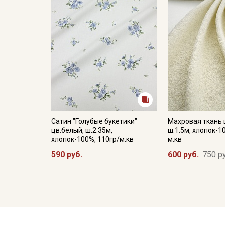
Сатин "Голубые букетики"
Махровая ткань 
цв.белый, ш.2.35м,
ш.1.5м, хлопок-1
хлопок-100%, 110гр/м.кв
м.кв
590 руб.
600 руб.
750 р