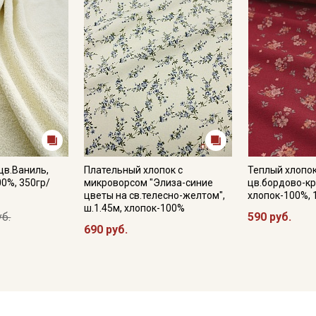
цв.Ваниль,
Плательный хлопок с
Теплый хлопок
00%, 350гр/
микроворсом "Элиза-синие
цв.бордово-кр
цветы на св.телесно-желтом",
хлопок-100%, 
ш.1.45м, хлопок-100%
уб.
590 руб.
690 руб.