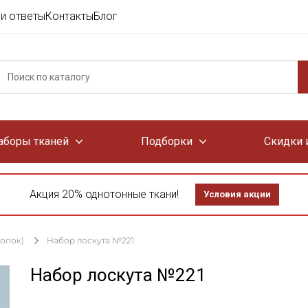
и ответы
Контакты
Блог
аборы тканей
Подборки
Скидки 
Акция 20% однотонные ткани!
Условия акции
лопок)
Набор лоскута №221
Набор лоскута №221