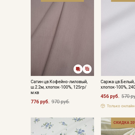
Сатин цв.Кофейно-лиловый,
Саржа цв.Белый, 
ш.2.2м, хлопок-100%, 125гр/
хлопок-100%, 24
м.кв
456 руб.
570 р
776 руб.
970 руб.
Только онлайн
СКИДКА 20