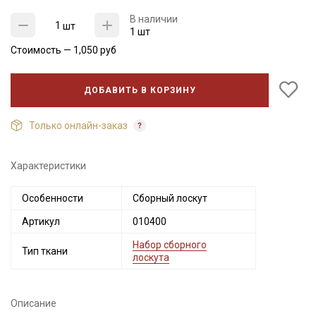
В наличии
шт
1 шт
Стоимость —
1,050
руб
ДОБАВИТЬ В КОРЗИНУ
Только онлайн-заказ
Характеристики
Секретная рассылка от Купава
Особенности
Сборный лоскут
Мы публикуем здесь дополнительные
Артикул
010400
промокоды и скидки до 30% на узкие
категории тканей
Набор сборного
Тип ткани
лоскута
Электронная почта
Описание