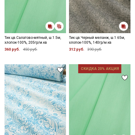
Тик цв.Салатово-мятный, ш.1.5м,
Тик цв.Черный меланж, ш.1.65м,
хлопок-100%, 205гр/м.кв
хлопок-100%, 140гр/м.кв
360 руб.
450 руб.
312 руб.
390 руб.
СКИДКА 20% АКЦИЯ
Секретная рассылка от Купава
Мы публикуем здесь дополнительные