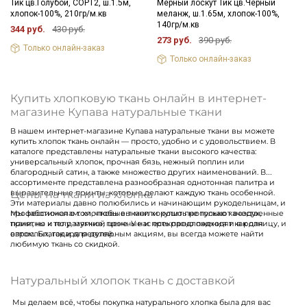
Тик цв.Голубой, СОРТ2, ш.1.5м,
Мерный лоскут Тик цв.Черный
хлопок-100%, 210гр/м.кв
меланж, ш.1.65м, хлопок-100%,
140гр/м.кв
344 руб.
430 руб.
273 руб.
390 руб.
Только онлайн-заказ
Только онлайн-заказ
Купить хлопковую ткань онлайн в интернет-
магазине Купава натуральные ткани
В нашем интернет-магазине Купава натуральные ткани вы можете
купить хлопок ткань онлайн — просто, удобно и с удовольствием. В
каталоге представлены натуральные ткани высокого качества:
универсальный хлопок, прочная бязь, нежный поплин или
благородный сатин, а также множество других наименований. В
ассортименте представлена разнообразная однотонная палитра и
Цены на ткани из хлопка
выразительные принты, которые делают каждую ткань особенной.
Эти материалы давно полюбились и начинающим рукодельницам, и
профессионалам: хлопковые ткани хорошо пропускают воздух,
Мы заботимся о том, чтобы вы могли купить не только качественные
приятны к телу, мягкие, прочные и прекрасно подходят как для
ткани, но и по разумной цене. У нас есть предложения и в розницу, и
взрослых, так и для детей.
оптом. Благодаря регулярным акциям, вы всегда можете найти
любимую ткань со скидкой.
Натуральный хлопок ткань с доставкой
Мы делаем всё, чтобы покупка натурального хлопка была для вас