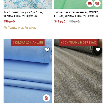
промокоды и скидки до 30% на узкие
категории тканей
Тик "Плетистый узор", ш.1.5м,
Тик цв.Салатово-мятный, СОРТ2,
хлопок-100%, 210гр/м.кв
ш.1.5м, хлопок-100%, 205гр/м.кв
Электронная почта
450 руб.
344 руб.
430 руб.
Только онлайн-заказ
СКИДКА 20% АКЦИЯ
- 30% ТКАНЬ В ОТРЕЗАХ
Подписаться
Ознакомлен(а) с
Политикой обработки персональных
данных
и даю
Согласие на обработку персональных
данных
Даю
Согласие на получение рекламных и
информационных рассылок