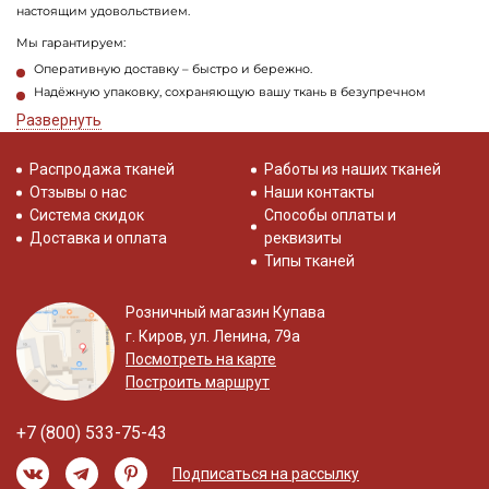
настоящим удовольствием.
Мы гарантируем:
Оперативную доставку – быстро и бережно.
Надёжную упаковку, сохраняющую вашу ткань в безупречном
состоянии.
Развернуть
Не откладывайте творчество на потом! Загляните в наш каталог, чтобы
выбрать тот самый хлопок, который вдохновит вас на новые идеи.
Сочетайте, творите, создавайте – а мы с радостью возьмем на себя все
Распродажа тканей
Работы из наших тканей
заботы по вашему заказу!
Отзывы о нас
Наши контакты
Система скидок
Способы оплаты и
Доставка и оплата
реквизиты
Типы тканей
Розничный магазин Купава
г. Киров, ул. Ленина, 79а
Посмотреть на карте
Построить маршрут
+7 (800) 533-75-43
Подписаться на рассылку