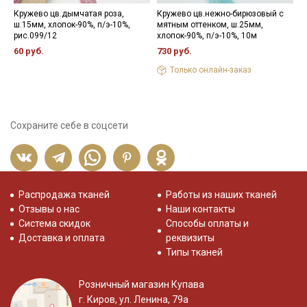
Кружево цв.дымчатая роза,
Кружево цв.нежно-бирюзовый с
П
ш.15мм, хлопок-90%, п/э-10%,
мятным оттенком, ш.25мм,
д
рис.099/12
хлопок-90%, п/э-10%, 10м
6
60 руб.
730 руб.
Только онлайн-заказ
Сохраните себе в соцсети
Распродажа тканей
Работы из наших тканей
Отзывы о нас
Наши контакты
Система скидок
Способы оплаты и
Доставка и оплата
реквизиты
Типы тканей
Розничный магазин Купава
г. Киров, ул. Ленина, 79а