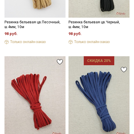
Подписаться
Резинка бельевая цв.Песочный,
Резинка бельевая цв.Черный,
Ознакомлен(а) с
Политикой обработки персональных
ш.4мм, 10м
ш.4мм, 10м
данных
и даю
Согласие на обработку персональных
98 руб.
98 руб.
данных
Только онлайн-заказ
Только онлайн-заказ
Даю
Согласие на получение рекламных и
информационных рассылок
СКИДКА 20%