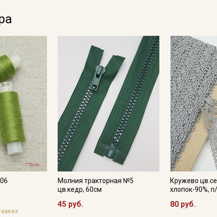
ра
706
Молния тракторная №5
Кружево цв.се
цв.кедр, 60см
хлопок-90%, п
45 руб.
80 руб.
-заказ