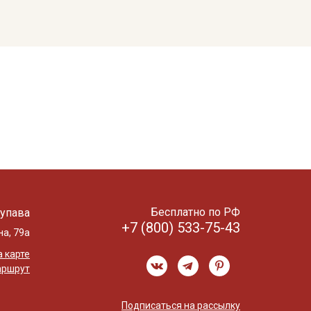
Бесплатно по РФ
упава
+7 (800) 533-75-43
на, 79а
 карте
аршрут
Подписаться на рассылку