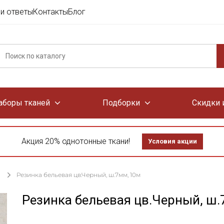
и ответы
Контакты
Блог
аборы тканей
Подборки
Скидки 
Акция 20% однотонные ткани!
Условия акции
Резинка бельевая цв.Черный, ш.7мм, 10м
Резинка бельевая цв.Черный, ш.