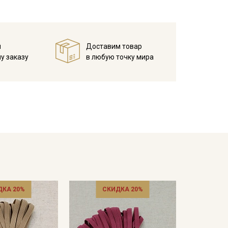
й
Доставим товар
у заказу
в любую точку мира
ДКА 20%
СКИДКА 20%