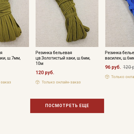
категории тканей
Электронная почта
Подписаться
ая
Резинка бельевая
Резинка бель
ки, ш.7мм,
цв.Золотистый хаки, ш.6мм,
василек, ш.6м
Ознакомлен(а) с
Политикой обработки персональных
10м
96 руб.
120 
данных
и даю
Согласие на обработку персональных
120 руб.
данных
Только онла
Даю
Согласие на получение рекламных и
-заказ
Только онлайн-заказ
информационных рассылок
ПОСМОТРЕТЬ ЕЩЕ