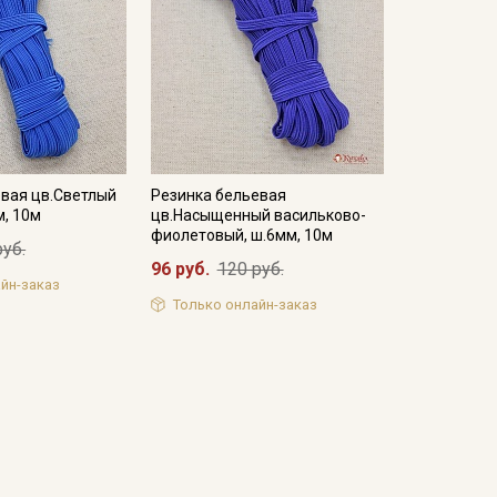
евая цв.Светлый
Резинка бельевая
м, 10м
цв.Насыщенный васильково-
фиолетовый, ш.6мм, 10м
руб.
96 руб.
120 руб.
йн-заказ
Только онлайн-заказ