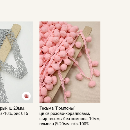
рый, ш.20мм,
Тесьма "Помпоны"
/э-10%, рис.015
цв.св.розово-коралловый,
шир.тесьмы без помпона-10мм;
помпон Ø-20мм, п/э-100%