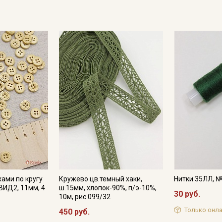
хами по кругу
Кружево цв.темный хаки,
Нитки 35ЛЛ, 
ВИД2, 11мм, 4
ш.15мм, хлопок-90%, п/э-10%,
30 руб.
10м, рис.099/32
Только онла
450 руб.