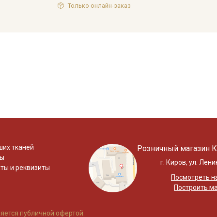
Только онлайн-заказ
ших тканей
Розничный магазин К
ты
г. Киров, ул. Лени
ты и реквизиты
Посмотреть на
Построить м
яется публичной офертой.