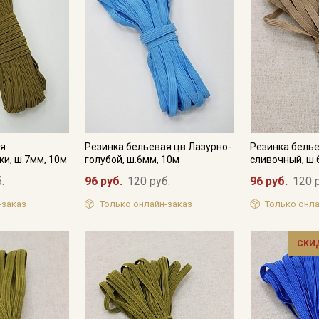
ая
Резинка бельевая цв.Лазурно-
Резинка бель
ки, ш.7мм, 10м
голубой, ш.6мм, 10м
сливочный, ш.
.
96 руб.
120 руб.
96 руб.
120 
-заказ
Только онлайн-заказ
Только онла
Секретная рассылка от
СКИ
Купава
Мы публикуем здесь дополнительные
промокоды и скидки до 30% на узкие