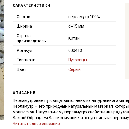
ХАРАКТЕРИСТИКИ
Состав
перламутр 100%
Ширина
d=15 мм
Страна
Китай
производитель
Артикул
000413
Тип ткани
Пуговицы
Цвет
Серый
ОПИСАНИЕ
Перламутровые пуговицы выполнены из натурального матер
Перламутр — это природный натуральный материал, которы
моллюсков. Натуральному перламутру свойственна радужная
Важно! Обращаем Ваше внимание, что пуговицы из перламутр
толщину. Для подбора близких по оттенку и форме пуговиц, 
Читать полное описание