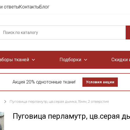
и ответы
Контакты
Блог
аборы тканей
Подборки
Скидки 
Акция 20% однотонные ткани!
Условия акции
Пуговица перламутр, цв.серая дымка, 15мм, 2 отверстия
Пуговица перламутр, цв.серая д