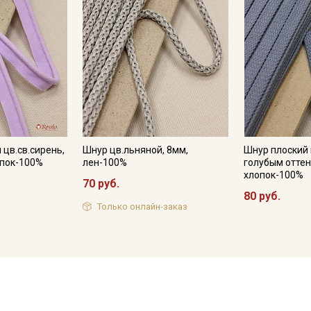
 цв.св.сирень,
Шнур цв.льняной, 8мм,
Шнур плоский 
опок-100%
лен-100%
голубым оттен
хлопок-100%
70 руб.
80 руб.
Только онлайн-заказ