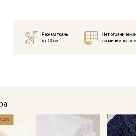
Режем ткань
Нет ограничени
от 10 см
по минимальном
Секретная рассылка от
Купава
Мы публикуем здесь дополнительные
ра
промокоды и скидки до 30% на узкие
категории тканей
 20%
Электронная почта