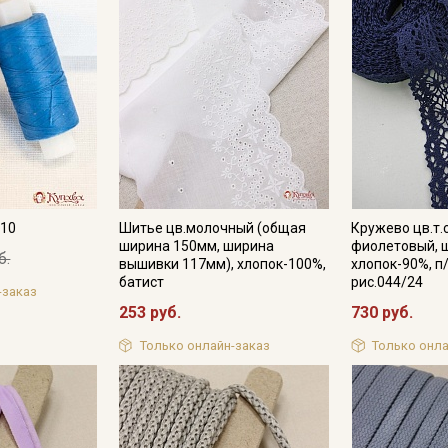
Подписаться
Ознакомлен(а) с
Политикой обработки персональных
данных
и даю
Согласие на обработку персональных
данных
Даю
Согласие на получение рекламных и
информационных рассылок
210
Шитье цв.молочный (общая
Кружево цв.т.
ширина 150мм, ширина
фиолетовый, 
б.
вышивки 117мм), хлопок-100%,
хлопок-90%, п
батист
рис.044/24
-заказ
253 руб.
730 руб.
Только онлайн-заказ
Только онла