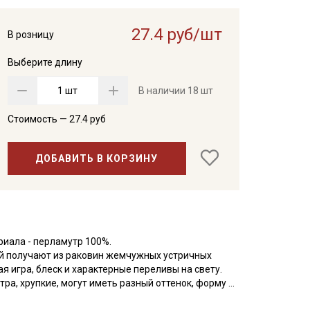
27.4 руб/шт
В розницу
Выберите длину
шт
В наличии
18 шт
Стоимость —
27.4
руб
ДОБАВИТЬ В КОРЗИНУ
иала - перламутр 100%.
й получают из раковин жемчужных устричных
 игра, блеск и характерные переливы на свету.
а, хрупкие, могут иметь разный оттенок, форму и
просим написать об этом в комментарии к заказу.