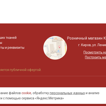
ших тканей
Розничный магазин К
ты
г. Киров, ул. Лени
ты и реквизиты
Посмотреть на
Построить м
яется публичной офертой.
ование файлов
cookie
, обработку
персональных данных
и анализ
ти с помощью сервиса «Яндекс.Метрика»