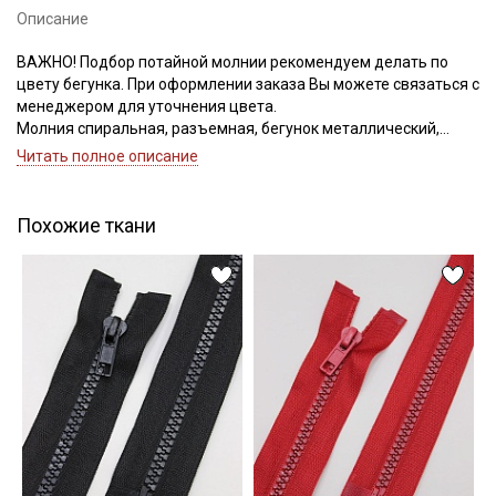
Описание
ВАЖНО! Подбор потайной молнии рекомендуем делать по
цвету бегунка. При оформлении заказа Вы можете связаться с
Подписаться
менеджером для уточнения цвета.
Молния спиральная, разъемная, бегунок металлический,
номер соответствует ширине зубьев
Читать полное описание
Ознакомлен(а) с
Политикой обработки персональных
данных
и даю
Согласие на обработку персональных
данных
Похожие ткани
Даю
Согласие на получение рекламных и
информационных рассылок