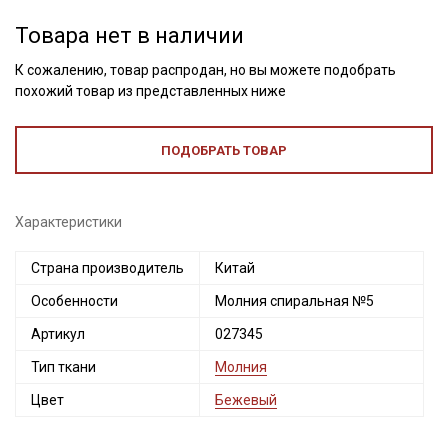
Товара нет в наличии
К сожалению, товар распродан, но вы можете подобрать
похожий товар из представленных ниже
ПОДОБРАТЬ ТОВАР
Характеристики
Страна производитель
Китай
Секретная рассылка от Купава
Особенности
Молния спиральная №5
Артикул
027345
Мы публикуем здесь дополнительные
промокоды и скидки до 30% на узкие
Тип ткани
Молния
категории тканей
Цвет
Бежевый
Электронная почта